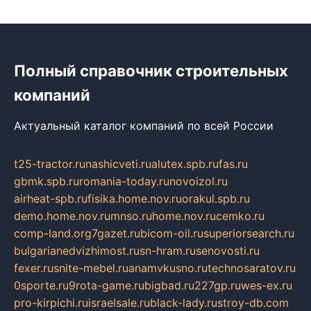
Полный справочник строительных
компаний
Актуальный каталог компаний по всей России
t25-tractor.ru
nashicveti.ru
alutex.spb.ru
fas.ru
gbmk.spb.ru
romania-today.ru
novoizol.ru
airheat-spb.ru
fisika.home.nov.ru
orakul.spb.ru
demo.home.nov.ru
mnso.ru
home.nov.ru
cemko.ru
comp-land.org
7gazet.ru
bicom-oil.ru
superiorsearch.ru
bulgarianedvizhimost.ru
sn-hram.ru
senovosti.ru
fexer.ru
snite-mebel.ru
anamvkusno.ru
technosaratov.ru
0sporte.ru
9rota-game.ru
bigbad.ru
227gp.ru
wes-ex.ru
pro-kirpichi.ru
israelsale.ru
black-lady.ru
stroy-db.com