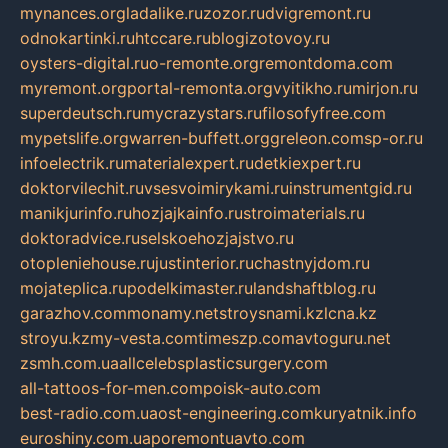
mynances.org
ladalike.ru
zozor.ru
dvigremont.ru
odnokartinki.ru
htccare.ru
blogizotovoy.ru
oysters-digital.ru
o-remonte.org
remontdoma.com
myremont.org
portal-remonta.org
vyitikho.ru
mirjon.ru
superdeutsch.ru
mycrazystars.ru
filosofyfree.com
mypetslife.org
warren-buffett.org
greleon.com
sp-or.ru
infoelectrik.ru
materialexpert.ru
detkiexpert.ru
doktorvilechit.ru
vsesvoimirykami.ru
instrumentgid.ru
manikjurinfo.ru
hozjajkainfo.ru
stroimaterials.ru
doktoradvice.ru
selskoehozjajstvo.ru
otopleniehouse.ru
justinterior.ru
chastnyjdom.ru
mojateplica.ru
podelkimaster.ru
landshaftblog.ru
garazhov.com
monamy.net
stroysnami.kz
lcna.kz
stroyu.kz
my-vesta.com
timeszp.com
avtoguru.net
zsmh.com.ua
allcelebsplasticsurgery.com
all-tattoos-for-men.com
poisk-auto.com
best-radio.com.ua
ost-engineering.com
kuryatnik.info
euroshiny.com.ua
poremontuavto.com