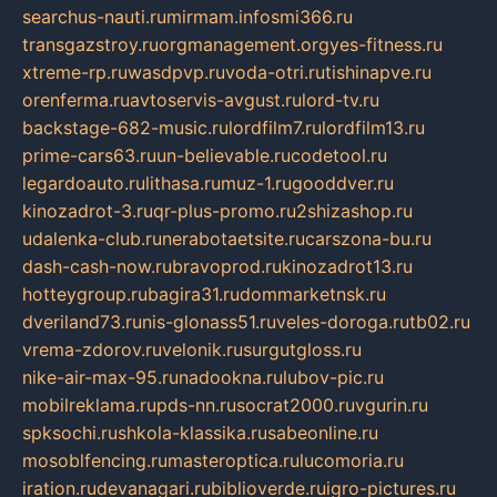
searchus-nauti.ru
mirmam.info
smi366.ru
transgazstroy.ru
orgmanagement.org
yes-fitness.ru
xtreme-rp.ru
wasdpvp.ru
voda-otri.ru
tishinapve.ru
orenferma.ru
avtoservis-avgust.ru
lord-tv.ru
backstage-682-music.ru
lordfilm7.ru
lordfilm13.ru
prime-cars63.ru
un-believable.ru
codetool.ru
legardoauto.ru
lithasa.ru
muz-1.ru
gooddver.ru
kinozadrot-3.ru
qr-plus-promo.ru
2shizashop.ru
udalenka-club.ru
nerabotaetsite.ru
carszona-bu.ru
dash-cash-now.ru
bravoprod.ru
kinozadrot13.ru
hotteygroup.ru
bagira31.ru
dommarketnsk.ru
dveriland73.ru
nis-glonass51.ru
veles-doroga.ru
tb02.ru
vrema-zdorov.ru
velonik.ru
surgutgloss.ru
nike-air-max-95.ru
nadookna.ru
lubov-pic.ru
mobilreklama.ru
pds-nn.ru
socrat2000.ru
vgurin.ru
spksochi.ru
shkola-klassika.ru
sabeonline.ru
mosoblfencing.ru
masteroptica.ru
lucomoria.ru
iration.ru
devanagari.ru
biblioverde.ru
igro-pictures.ru