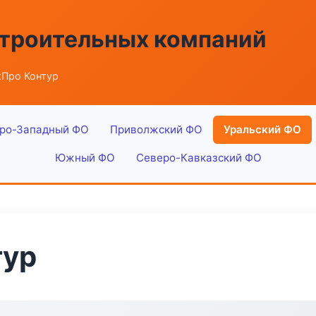
строительных компаний
хПро Контур
ро-Западный ФО
Приволжский ФО
Уральский ФО
Южный ФО
Северо-Кавказский ФО
тур