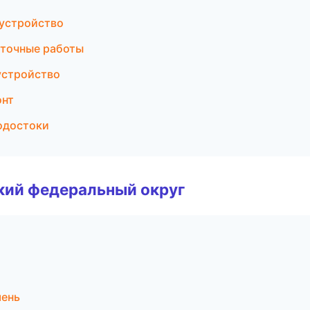
оустройство
иточные работы
устройство
онт
водостоки
ский федеральный округ
мень