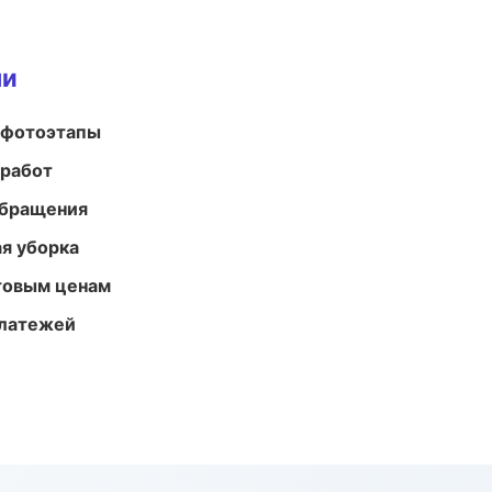
ми
 фотоэтапы
 работ
обращения
ая уборка
птовым ценам
платежей