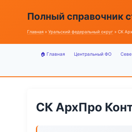
Полный справочник 
Главная
»
Уральский федеральный округ
» СК Ар
🏠 Главная
Центральный ФО
Севе
СК АрхПро Кон