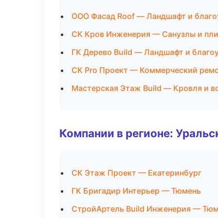
ООО Фасад Roof — Ландшафт и благ
СК Кров Инженерия — Санузлы и пл
ГК Дерево Build — Ландшафт и благо
СК Pro Проект — Коммерческий рем
Мастерская Этаж Build — Кровля и 
Компании в регионе: Ураль
СК Этаж Проект — Екатеринбург
ГК Бригадир Интерьер — Тюмень
СтройАртель Build Инженерия — Тю