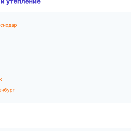
и утепление
аснодар
к
енбург