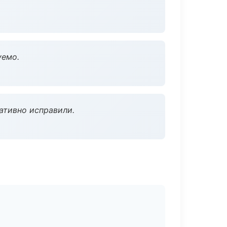
уемо.
ативно исправили.