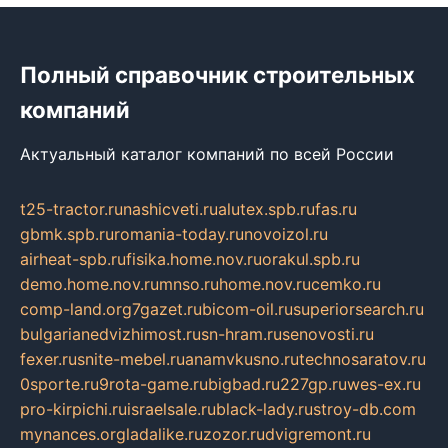
Полный справочник строительных
компаний
Актуальный каталог компаний по всей России
t25-tractor.ru
nashicveti.ru
alutex.spb.ru
fas.ru
gbmk.spb.ru
romania-today.ru
novoizol.ru
airheat-spb.ru
fisika.home.nov.ru
orakul.spb.ru
demo.home.nov.ru
mnso.ru
home.nov.ru
cemko.ru
comp-land.org
7gazet.ru
bicom-oil.ru
superiorsearch.ru
bulgarianedvizhimost.ru
sn-hram.ru
senovosti.ru
fexer.ru
snite-mebel.ru
anamvkusno.ru
technosaratov.ru
0sporte.ru
9rota-game.ru
bigbad.ru
227gp.ru
wes-ex.ru
pro-kirpichi.ru
israelsale.ru
black-lady.ru
stroy-db.com
mynances.org
ladalike.ru
zozor.ru
dvigremont.ru