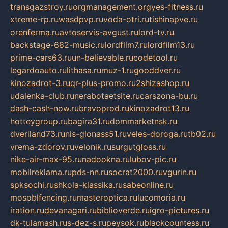
transgazstroy.ru
orgmanagement.org
yes-fitness.ru
xtreme-rp.ru
wasdpvp.ru
voda-otri.ru
tishinapve.ru
orenferma.ru
avtoservis-avgust.ru
lord-tv.ru
backstage-682-music.ru
lordfilm7.ru
lordfilm13.ru
prime-cars63.ru
un-believable.ru
codetool.ru
legardoauto.ru
lithasa.ru
muz-1.ru
gooddver.ru
kinozadrot-3.ru
qr-plus-promo.ru
2shizashop.ru
udalenka-club.ru
nerabotaetsite.ru
carszona-bu.ru
dash-cash-now.ru
bravoprod.ru
kinozadrot13.ru
hotteygroup.ru
bagira31.ru
dommarketnsk.ru
dveriland73.ru
nis-glonass51.ru
veles-doroga.ru
tb02.ru
vrema-zdorov.ru
velonik.ru
surgutgloss.ru
nike-air-max-95.ru
nadookna.ru
lubov-pic.ru
mobilreklama.ru
pds-nn.ru
socrat2000.ru
vgurin.ru
spksochi.ru
shkola-klassika.ru
sabeonline.ru
mosoblfencing.ru
masteroptica.ru
lucomoria.ru
iration.ru
devanagari.ru
biblioverde.ru
igro-pictures.ru
dk-tulamash.ru
s-dez-s.ru
peysok.ru
blackcountess.ru