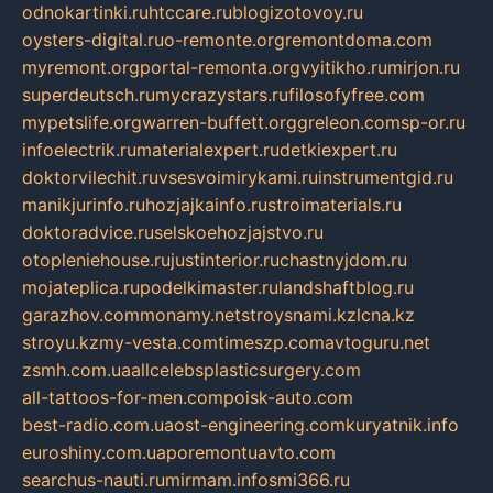
odnokartinki.ru
htccare.ru
blogizotovoy.ru
oysters-digital.ru
o-remonte.org
remontdoma.com
myremont.org
portal-remonta.org
vyitikho.ru
mirjon.ru
superdeutsch.ru
mycrazystars.ru
filosofyfree.com
mypetslife.org
warren-buffett.org
greleon.com
sp-or.ru
infoelectrik.ru
materialexpert.ru
detkiexpert.ru
doktorvilechit.ru
vsesvoimirykami.ru
instrumentgid.ru
manikjurinfo.ru
hozjajkainfo.ru
stroimaterials.ru
doktoradvice.ru
selskoehozjajstvo.ru
otopleniehouse.ru
justinterior.ru
chastnyjdom.ru
mojateplica.ru
podelkimaster.ru
landshaftblog.ru
garazhov.com
monamy.net
stroysnami.kz
lcna.kz
stroyu.kz
my-vesta.com
timeszp.com
avtoguru.net
zsmh.com.ua
allcelebsplasticsurgery.com
all-tattoos-for-men.com
poisk-auto.com
best-radio.com.ua
ost-engineering.com
kuryatnik.info
euroshiny.com.ua
poremontuavto.com
searchus-nauti.ru
mirmam.info
smi366.ru