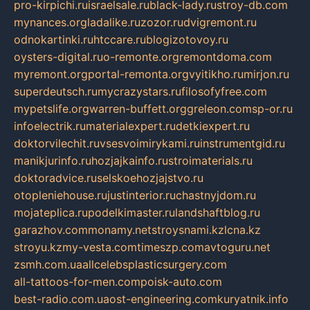
pro-kirpichi.ru
israelsale.ru
black-lady.ru
stroy-db.com
mynances.org
ladalike.ru
zozor.ru
dvigremont.ru
odnokartinki.ru
htccare.ru
blogizotovoy.ru
oysters-digital.ru
o-remonte.org
remontdoma.com
myremont.org
portal-remonta.org
vyitikho.ru
mirjon.ru
superdeutsch.ru
mycrazystars.ru
filosofyfree.com
mypetslife.org
warren-buffett.org
greleon.com
sp-or.ru
infoelectrik.ru
materialexpert.ru
detkiexpert.ru
doktorvilechit.ru
vsesvoimirykami.ru
instrumentgid.ru
manikjurinfo.ru
hozjajkainfo.ru
stroimaterials.ru
doktoradvice.ru
selskoehozjajstvo.ru
otopleniehouse.ru
justinterior.ru
chastnyjdom.ru
mojateplica.ru
podelkimaster.ru
landshaftblog.ru
garazhov.com
monamy.net
stroysnami.kz
lcna.kz
stroyu.kz
my-vesta.com
timeszp.com
avtoguru.net
zsmh.com.ua
allcelebsplasticsurgery.com
all-tattoos-for-men.com
poisk-auto.com
best-radio.com.ua
ost-engineering.com
kuryatnik.info