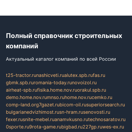
Полный справочник строительных
компаний
Актуальный каталог компаний по всей России
t25-tractor.ru
nashicveti.ru
alutex.spb.ru
fas.ru
gbmk.spb.ru
romania-today.ru
novoizol.ru
airheat-spb.ru
fisika.home.nov.ru
orakul.spb.ru
demo.home.nov.ru
mnso.ru
home.nov.ru
cemko.ru
comp-land.org
7gazet.ru
bicom-oil.ru
superiorsearch.ru
bulgarianedvizhimost.ru
sn-hram.ru
senovosti.ru
fexer.ru
snite-mebel.ru
anamvkusno.ru
technosaratov.ru
0sporte.ru
9rota-game.ru
bigbad.ru
227gp.ru
wes-ex.ru