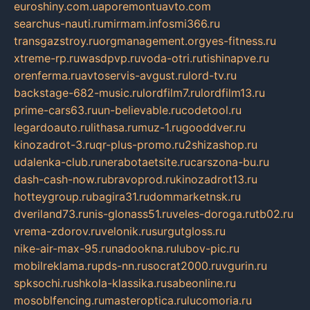
euroshiny.com.ua
poremontuavto.com
searchus-nauti.ru
mirmam.info
smi366.ru
transgazstroy.ru
orgmanagement.org
yes-fitness.ru
xtreme-rp.ru
wasdpvp.ru
voda-otri.ru
tishinapve.ru
orenferma.ru
avtoservis-avgust.ru
lord-tv.ru
backstage-682-music.ru
lordfilm7.ru
lordfilm13.ru
prime-cars63.ru
un-believable.ru
codetool.ru
legardoauto.ru
lithasa.ru
muz-1.ru
gooddver.ru
kinozadrot-3.ru
qr-plus-promo.ru
2shizashop.ru
udalenka-club.ru
nerabotaetsite.ru
carszona-bu.ru
dash-cash-now.ru
bravoprod.ru
kinozadrot13.ru
hotteygroup.ru
bagira31.ru
dommarketnsk.ru
dveriland73.ru
nis-glonass51.ru
veles-doroga.ru
tb02.ru
vrema-zdorov.ru
velonik.ru
surgutgloss.ru
nike-air-max-95.ru
nadookna.ru
lubov-pic.ru
mobilreklama.ru
pds-nn.ru
socrat2000.ru
vgurin.ru
spksochi.ru
shkola-klassika.ru
sabeonline.ru
mosoblfencing.ru
masteroptica.ru
lucomoria.ru