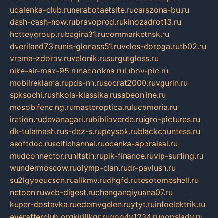
udalenka-club.ru
nerabotaetsite.ru
carszona-bu.ru
dash-cash-now.ru
bravoprod.ru
kinozadrot13.ru
hotteygroup.ru
bagira31.ru
dommarketnsk.ru
dveriland73.ru
nis-glonass51.ru
veles-doroga.ru
tb02.ru
vrema-zdorov.ru
velonik.ru
surgutgloss.ru
nike-air-max-95.ru
nadookna.ru
lubov-pic.ru
mobilreklama.ru
pds-nn.ru
socrat2000.ru
vgurin.ru
spksochi.ru
shkola-klassika.ru
sabeonline.ru
mosoblfencing.ru
masteroptica.ru
lucomoria.ru
iration.ru
devanagari.ru
biblioverde.ru
igro-pictures.ru
dk-tulamash.ru
s-dez-s.ru
peysok.ru
blackcountess.ru
asoftdoc.ru
scifichannel.ru
ocenka-appraisal.ru
mudconnector.ru
hitstih.ru
pik-finance.ru
vip-surfing.ru
wundermoscow.ru
olymp-clan.ru
dr-pavlush.ru
su2lgyoeucscn.ru
allkmv.ru
dhgfd.ru
tesotomeshell.ru
netoen.ru
web-digest.ru
changanqiyuana07.ru
kuper-dostavka.ru
edemvgelen.ru
ytyt.ru
infoelektrik.ru
everafterclub.org
kirillkgr.ru
goodv1234.ru
oopslady.ru