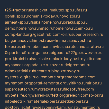
t25-tractor.ru
nashicveti.ru
alutex.spb.ru
fas.ru
gbmk.spb.ru
romania-today.ru
novoizol.ru
airheat-spb.ru
fisika.home.nov.ru
orakul.spb.ru
demo.home.nov.ru
mnso.ru
home.nov.ru
cemko.ru
comp-land.org
7gazet.ru
bicom-oil.ru
superiorsearch.ru
bulgarianedvizhimost.ru
sn-hram.ru
senovosti.ru
fexer.ru
snite-mebel.ru
anamvkusno.ru
technosaratov.ru
0sporte.ru
9rota-game.ru
bigbad.ru
227gp.ru
wes-ex.ru
pro-kirpichi.ru
israelsale.ru
black-lady.ru
stroy-db.com
mynances.org
ladalike.ru
zozor.ru
dvigremont.ru
odnokartinki.ru
htccare.ru
blogizotovoy.ru
oysters-digital.ru
o-remonte.org
remontdoma.com
myremont.org
portal-remonta.org
vyitikho.ru
mirjon.ru
superdeutsch.ru
mycrazystars.ru
filosofyfree.com
mypetslife.org
warren-buffett.org
greleon.com
sp-or.ru
infoelectrik.ru
materialexpert.ru
detkiexpert.ru
doktorvilechit.ru
vsesvoimirykami.ru
instrumentgid.ru