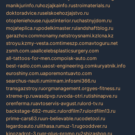
manikjurinfo.ru
hozjajkainfo.ru
stroimaterials.ru
doktoradvice.ru
selskoehozjajstvo.ru
otopleniehouse.ru
justinterior.ru
chastnyjdom.ru
mojateplica.ru
podelkimaster.ru
landshaftblog.ru
garazhov.com
monamy.net
stroysnami.kz
lcna.kz
stroyu.kz
my-vesta.com
timeszp.com
avtoguru.net
zsmh.com.ua
allcelebsplasticsurgery.com
all-tattoos-for-men.com
poisk-auto.com
best-radio.com.ua
ost-engineering.com
kuryatnik.info
euroshiny.com.ua
poremontuavto.com
searchus-nauti.ru
mirmam.info
smi366.ru
transgazstroy.ru
orgmanagement.org
yes-fitness.ru
xtreme-rp.ru
wasdpvp.ru
voda-otri.ru
tishinapve.ru
orenferma.ru
avtoservis-avgust.ru
lord-tv.ru
backstage-682-music.ru
lordfilm7.ru
lordfilm13.ru
prime-cars63.ru
un-believable.ru
codetool.ru
legardoauto.ru
lithasa.ru
muz-1.ru
gooddver.ru
kinozadrot-3.ru
qr-plus-promo.ru
2shizashop.ru