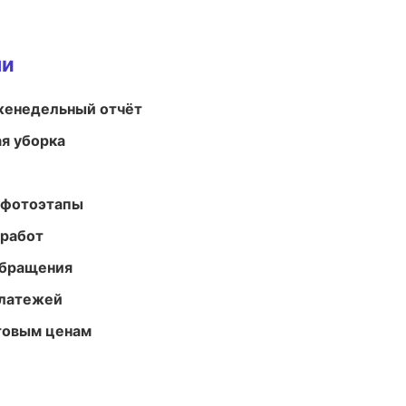
ми
женедельный отчёт
ая уборка
 фотоэтапы
 работ
обращения
платежей
птовым ценам