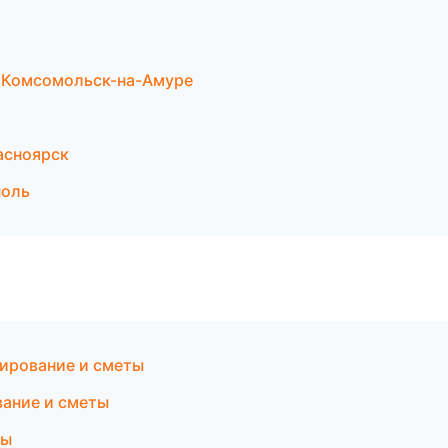
 Комсомольск-на-Амуре
асноярск
поль
ирование и сметы
ание и сметы
мы