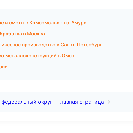
ие и сметы в Комсомольск-на-Амуре
бработка в Москва
ническое производство в Санкт-Петербург
во металлоконструкций в Омск
ань
 федеральный округ
|
Главная страница
→