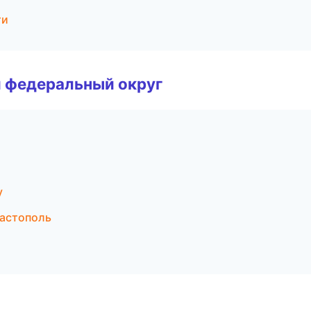
ти
 федеральный округ
у
астополь