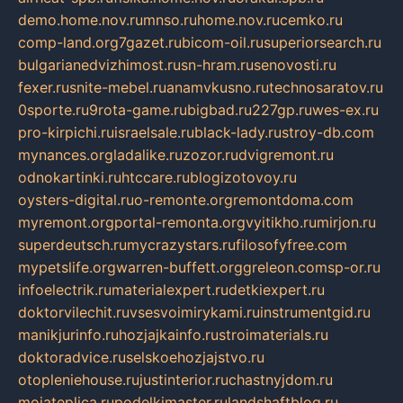
demo.home.nov.ru
mnso.ru
home.nov.ru
cemko.ru
comp-land.org
7gazet.ru
bicom-oil.ru
superiorsearch.ru
bulgarianedvizhimost.ru
sn-hram.ru
senovosti.ru
fexer.ru
snite-mebel.ru
anamvkusno.ru
technosaratov.ru
0sporte.ru
9rota-game.ru
bigbad.ru
227gp.ru
wes-ex.ru
pro-kirpichi.ru
israelsale.ru
black-lady.ru
stroy-db.com
mynances.org
ladalike.ru
zozor.ru
dvigremont.ru
odnokartinki.ru
htccare.ru
blogizotovoy.ru
oysters-digital.ru
o-remonte.org
remontdoma.com
myremont.org
portal-remonta.org
vyitikho.ru
mirjon.ru
superdeutsch.ru
mycrazystars.ru
filosofyfree.com
mypetslife.org
warren-buffett.org
greleon.com
sp-or.ru
infoelectrik.ru
materialexpert.ru
detkiexpert.ru
doktorvilechit.ru
vsesvoimirykami.ru
instrumentgid.ru
manikjurinfo.ru
hozjajkainfo.ru
stroimaterials.ru
doktoradvice.ru
selskoehozjajstvo.ru
otopleniehouse.ru
justinterior.ru
chastnyjdom.ru
mojateplica.ru
podelkimaster.ru
landshaftblog.ru