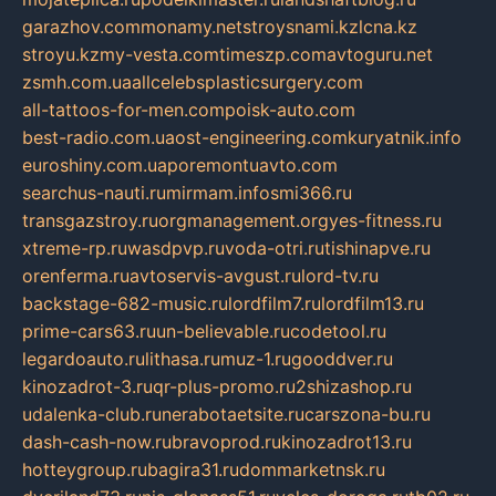
garazhov.com
monamy.net
stroysnami.kz
lcna.kz
stroyu.kz
my-vesta.com
timeszp.com
avtoguru.net
zsmh.com.ua
allcelebsplasticsurgery.com
all-tattoos-for-men.com
poisk-auto.com
best-radio.com.ua
ost-engineering.com
kuryatnik.info
euroshiny.com.ua
poremontuavto.com
searchus-nauti.ru
mirmam.info
smi366.ru
transgazstroy.ru
orgmanagement.org
yes-fitness.ru
xtreme-rp.ru
wasdpvp.ru
voda-otri.ru
tishinapve.ru
orenferma.ru
avtoservis-avgust.ru
lord-tv.ru
backstage-682-music.ru
lordfilm7.ru
lordfilm13.ru
prime-cars63.ru
un-believable.ru
codetool.ru
legardoauto.ru
lithasa.ru
muz-1.ru
gooddver.ru
kinozadrot-3.ru
qr-plus-promo.ru
2shizashop.ru
udalenka-club.ru
nerabotaetsite.ru
carszona-bu.ru
dash-cash-now.ru
bravoprod.ru
kinozadrot13.ru
hotteygroup.ru
bagira31.ru
dommarketnsk.ru