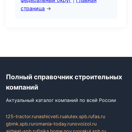
федеральный округ
|
Главная
страница
→
Полный справочник строительных
компаний
Актуальный каталог компаний по всей России
t25-tractor.ru
nashicveti.ru
alutex.spb.ru
fas.ru
gbmk.spb.ru
romania-today.ru
novoizol.ru
airheat-spb.ru
fisika.home.nov.ru
orakul.spb.ru