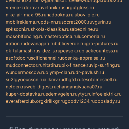
dveriland73.ru
nis-glonass51.ru
veles-doroga.ru
tb02.ru
vrema-zdorov.ru
velonik.ru
surgutgloss.ru
nike-air-max-95.ru
nadookna.ru
lubov-pic.ru
mobilreklama.ru
pds-nn.ru
socrat2000.ru
vgurin.ru
spksochi.ru
shkola-klassika.ru
sabeonline.ru
mosoblfencing.ru
masteroptica.ru
lucomoria.ru
iration.ru
devanagari.ru
biblioverde.ru
igro-pictures.ru
dk-tulamash.ru
s-dez-s.ru
peysok.ru
blackcountess.ru
asoftdoc.ru
scifichannel.ru
ocenka-appraisal.ru
mudconnector.ru
hitstih.ru
pik-finance.ru
vip-surfing.ru
wundermoscow.ru
olymp-clan.ru
dr-pavlush.ru
su2lgyoeucscn.ru
allkmv.ru
dhgfd.ru
tesotomeshell.ru
netoen.ru
web-digest.ru
changanqiyuana07.ru
kuper-dostavka.ru
edemvgelen.ru
ytyt.ru
infoelektrik.ru
everafterclub.org
kirillkgr.ru
goodv1234.ru
oopslady.ru
© Полный справочник строительных компаний.