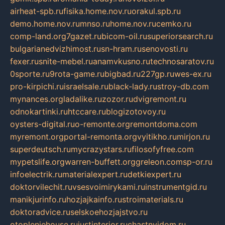
airheat-spb.ru
fisika.home.nov.ru
orakul.spb.ru
demo.home.nov.ru
mnso.ru
home.nov.ru
cemko.ru
comp-land.org
7gazet.ru
bicom-oil.ru
superiorsearch.ru
bulgarianedvizhimost.ru
sn-hram.ru
senovosti.ru
fexer.ru
snite-mebel.ru
anamvkusno.ru
technosaratov.ru
0sporte.ru
9rota-game.ru
bigbad.ru
227gp.ru
wes-ex.ru
pro-kirpichi.ru
israelsale.ru
black-lady.ru
stroy-db.com
mynances.org
ladalike.ru
zozor.ru
dvigremont.ru
odnokartinki.ru
htccare.ru
blogizotovoy.ru
oysters-digital.ru
o-remonte.org
remontdoma.com
myremont.org
portal-remonta.org
vyitikho.ru
mirjon.ru
superdeutsch.ru
mycrazystars.ru
filosofyfree.com
mypetslife.org
warren-buffett.org
greleon.com
sp-or.ru
infoelectrik.ru
materialexpert.ru
detkiexpert.ru
doktorvilechit.ru
vsesvoimirykami.ru
instrumentgid.ru
manikjurinfo.ru
hozjajkainfo.ru
stroimaterials.ru
doktoradvice.ru
selskoehozjajstvo.ru
otopleniehouse.ru
justinterior.ru
chastnyjdom.ru