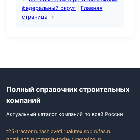
федеральный округ
|
Главная
страница
→
Полный справочник строительных
компаний
Актуальный каталог компаний по всей России
t25-tractor.ru
nashicveti.ru
alutex.spb.ru
fas.ru
gbmk.spb.ru
romania-today.ru
novoizol.ru