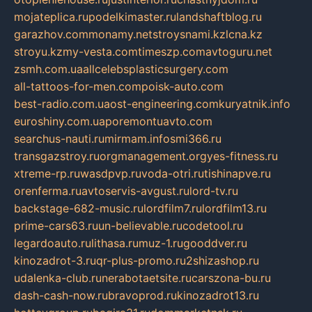
mojateplica.ru
podelkimaster.ru
landshaftblog.ru
garazhov.com
monamy.net
stroysnami.kz
lcna.kz
stroyu.kz
my-vesta.com
timeszp.com
avtoguru.net
zsmh.com.ua
allcelebsplasticsurgery.com
all-tattoos-for-men.com
poisk-auto.com
best-radio.com.ua
ost-engineering.com
kuryatnik.info
euroshiny.com.ua
poremontuavto.com
searchus-nauti.ru
mirmam.info
smi366.ru
transgazstroy.ru
orgmanagement.org
yes-fitness.ru
xtreme-rp.ru
wasdpvp.ru
voda-otri.ru
tishinapve.ru
orenferma.ru
avtoservis-avgust.ru
lord-tv.ru
backstage-682-music.ru
lordfilm7.ru
lordfilm13.ru
prime-cars63.ru
un-believable.ru
codetool.ru
legardoauto.ru
lithasa.ru
muz-1.ru
gooddver.ru
kinozadrot-3.ru
qr-plus-promo.ru
2shizashop.ru
udalenka-club.ru
nerabotaetsite.ru
carszona-bu.ru
dash-cash-now.ru
bravoprod.ru
kinozadrot13.ru