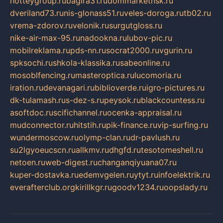
hotteygroup.ru
bagira31.ru
dommarketnsk.ru
dveriland73.ru
nis-glonass51.ru
veles-doroga.ru
tb02.ru
vrema-zdorov.ru
velonik.ru
surgutgloss.ru
nike-air-max-95.ru
nadookna.ru
lubov-pic.ru
mobilreklama.ru
pds-nn.ru
socrat2000.ru
vgurin.ru
spksochi.ru
shkola-klassika.ru
sabeonline.ru
mosoblfencing.ru
masteroptica.ru
lucomoria.ru
iration.ru
devanagari.ru
biblioverde.ru
igro-pictures.ru
dk-tulamash.ru
s-dez-s.ru
peysok.ru
blackcountess.ru
asoftdoc.ru
scifichannel.ru
ocenka-appraisal.ru
mudconnector.ru
hitstih.ru
pik-finance.ru
vip-surfing.ru
wundermoscow.ru
olymp-clan.ru
dr-pavlush.ru
su2lgyoeucscn.ru
allkmv.ru
dhgfd.ru
tesotomeshell.ru
netoen.ru
web-digest.ru
changanqiyuana07.ru
kuper-dostavka.ru
edemvgelen.ru
ytyt.ru
infoelektrik.ru
everafterclub.org
kirillkgr.ru
goodv1234.ru
oopslady.ru