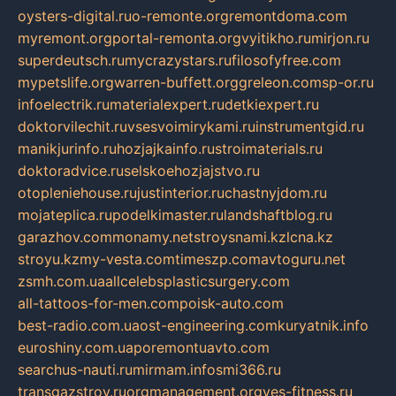
oysters-digital.ru
o-remonte.org
remontdoma.com
myremont.org
portal-remonta.org
vyitikho.ru
mirjon.ru
superdeutsch.ru
mycrazystars.ru
filosofyfree.com
mypetslife.org
warren-buffett.org
greleon.com
sp-or.ru
infoelectrik.ru
materialexpert.ru
detkiexpert.ru
doktorvilechit.ru
vsesvoimirykami.ru
instrumentgid.ru
manikjurinfo.ru
hozjajkainfo.ru
stroimaterials.ru
doktoradvice.ru
selskoehozjajstvo.ru
otopleniehouse.ru
justinterior.ru
chastnyjdom.ru
mojateplica.ru
podelkimaster.ru
landshaftblog.ru
garazhov.com
monamy.net
stroysnami.kz
lcna.kz
stroyu.kz
my-vesta.com
timeszp.com
avtoguru.net
zsmh.com.ua
allcelebsplasticsurgery.com
all-tattoos-for-men.com
poisk-auto.com
best-radio.com.ua
ost-engineering.com
kuryatnik.info
euroshiny.com.ua
poremontuavto.com
searchus-nauti.ru
mirmam.info
smi366.ru
transgazstroy.ru
orgmanagement.org
yes-fitness.ru