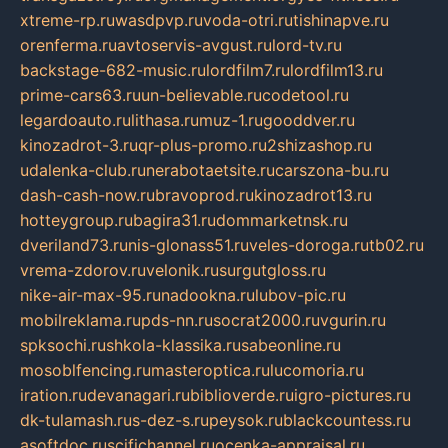
xtreme-rp.ru
wasdpvp.ru
voda-otri.ru
tishinapve.ru
orenferma.ru
avtoservis-avgust.ru
lord-tv.ru
backstage-682-music.ru
lordfilm7.ru
lordfilm13.ru
prime-cars63.ru
un-believable.ru
codetool.ru
legardoauto.ru
lithasa.ru
muz-1.ru
gooddver.ru
kinozadrot-3.ru
qr-plus-promo.ru
2shizashop.ru
udalenka-club.ru
nerabotaetsite.ru
carszona-bu.ru
dash-cash-now.ru
bravoprod.ru
kinozadrot13.ru
hotteygroup.ru
bagira31.ru
dommarketnsk.ru
dveriland73.ru
nis-glonass51.ru
veles-doroga.ru
tb02.ru
vrema-zdorov.ru
velonik.ru
surgutgloss.ru
nike-air-max-95.ru
nadookna.ru
lubov-pic.ru
mobilreklama.ru
pds-nn.ru
socrat2000.ru
vgurin.ru
spksochi.ru
shkola-klassika.ru
sabeonline.ru
mosoblfencing.ru
masteroptica.ru
lucomoria.ru
iration.ru
devanagari.ru
biblioverde.ru
igro-pictures.ru
dk-tulamash.ru
s-dez-s.ru
peysok.ru
blackcountess.ru
asoftdoc.ru
scifichannel.ru
ocenka-appraisal.ru