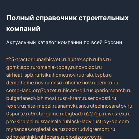
Полный справочник строительных
компаний
Актуальный каталог компаний по всей России
t25-tractor.ru
nashicveti.ru
alutex.spb.ru
fas.ru
gbmk.spb.ru
romania-today.ru
novoizol.ru
airheat-spb.ru
fisika.home.nov.ru
orakul.spb.ru
demo.home.nov.ru
mnso.ru
home.nov.ru
cemko.ru
comp-land.org
7gazet.ru
bicom-oil.ru
superiorsearch.ru
bulgarianedvizhimost.ru
sn-hram.ru
senovosti.ru
fexer.ru
snite-mebel.ru
anamvkusno.ru
technosaratov.ru
0sporte.ru
9rota-game.ru
bigbad.ru
227gp.ru
wes-ex.ru
pro-kirpichi.ru
israelsale.ru
black-lady.ru
stroy-db.com
mynances.org
ladalike.ru
zozor.ru
dvigremont.ru
odnokartinki.ru
htccare.ru
blogizotovoy.ru