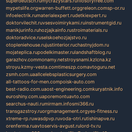
superdeutsch.ru
mycrazystars.ru
filosofyfree.com
mypetslife.org
warren-buffett.org
greleon.com
sp-or.ru
infoelectrik.ru
materialexpert.ru
detkiexpert.ru
doktorvilechit.ru
vsesvoimirykami.ru
instrumentgid.ru
manikjurinfo.ru
hozjajkainfo.ru
stroimaterials.ru
doktoradvice.ru
selskoehozjajstvo.ru
otopleniehouse.ru
justinterior.ru
chastnyjdom.ru
mojateplica.ru
podelkimaster.ru
landshaftblog.ru
garazhov.com
monamy.net
stroysnami.kz
lcna.kz
stroyu.kz
my-vesta.com
timeszp.com
avtoguru.net
zsmh.com.ua
allcelebsplasticsurgery.com
all-tattoos-for-men.com
poisk-auto.com
best-radio.com.ua
ost-engineering.com
kuryatnik.info
euroshiny.com.ua
poremontuavto.com
searchus-nauti.ru
mirmam.info
smi366.ru
transgazstroy.ru
orgmanagement.org
yes-fitness.ru
xtreme-rp.ru
wasdpvp.ru
voda-otri.ru
tishinapve.ru
orenferma.ru
avtoservis-avgust.ru
lord-tv.ru