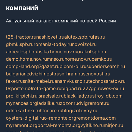
компаний
Актуальный каталог компаний по всей России
t25-tractor.ru
nashicveti.ru
alutex.spb.ru
fas.ru
gbmk.spb.ru
romania-today.ru
novoizol.ru
airheat-spb.ru
fisika.home.nov.ru
orakul.spb.ru
demo.home.nov.ru
mnso.ru
home.nov.ru
cemko.ru
comp-land.org
7gazet.ru
bicom-oil.ru
superiorsearch.ru
bulgarianedvizhimost.ru
sn-hram.ru
senovosti.ru
fexer.ru
snite-mebel.ru
anamvkusno.ru
technosaratov.ru
0sporte.ru
9rota-game.ru
bigbad.ru
227gp.ru
wes-ex.ru
pro-kirpichi.ru
israelsale.ru
black-lady.ru
stroy-db.com
mynances.org
ladalike.ru
zozor.ru
dvigremont.ru
odnokartinki.ru
htccare.ru
blogizotovoy.ru
oysters-digital.ru
o-remonte.org
remontdoma.com
myremont.org
portal-remonta.org
vyitikho.ru
mirjon.ru