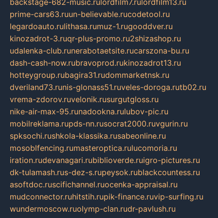
backstage-682-music.ru
lordfilm7.ru
lordfilm13.ru
prime-cars63.ru
un-believable.ru
codetool.ru
legardoauto.ru
lithasa.ru
muz-1.ru
gooddver.ru
kinozadrot-3.ru
qr-plus-promo.ru
2shizashop.ru
udalenka-club.ru
nerabotaetsite.ru
carszona-bu.ru
dash-cash-now.ru
bravoprod.ru
kinozadrot13.ru
hotteygroup.ru
bagira31.ru
dommarketnsk.ru
dveriland73.ru
nis-glonass51.ru
veles-doroga.ru
tb02.ru
vrema-zdorov.ru
velonik.ru
surgutgloss.ru
nike-air-max-95.ru
nadookna.ru
lubov-pic.ru
mobilreklama.ru
pds-nn.ru
socrat2000.ru
vgurin.ru
spksochi.ru
shkola-klassika.ru
sabeonline.ru
mosoblfencing.ru
masteroptica.ru
lucomoria.ru
iration.ru
devanagari.ru
biblioverde.ru
igro-pictures.ru
dk-tulamash.ru
s-dez-s.ru
peysok.ru
blackcountess.ru
asoftdoc.ru
scifichannel.ru
ocenka-appraisal.ru
mudconnector.ru
hitstih.ru
pik-finance.ru
vip-surfing.ru
wundermoscow.ru
olymp-clan.ru
dr-pavlush.ru