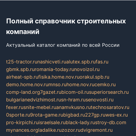
Полный справочник строительных
компаний
Актуальный каталог компаний по всей России
t25-tractor.ru
nashicveti.ru
alutex.spb.ru
fas.ru
gbmk.spb.ru
romania-today.ru
novoizol.ru
airheat-spb.ru
fisika.home.nov.ru
orakul.spb.ru
demo.home.nov.ru
mnso.ru
home.nov.ru
cemko.ru
comp-land.org
7gazet.ru
bicom-oil.ru
superiorsearch.ru
bulgarianedvizhimost.ru
sn-hram.ru
senovosti.ru
fexer.ru
snite-mebel.ru
anamvkusno.ru
technosaratov.ru
0sporte.ru
9rota-game.ru
bigbad.ru
227gp.ru
wes-ex.ru
pro-kirpichi.ru
israelsale.ru
black-lady.ru
stroy-db.com
mynances.org
ladalike.ru
zozor.ru
dvigremont.ru