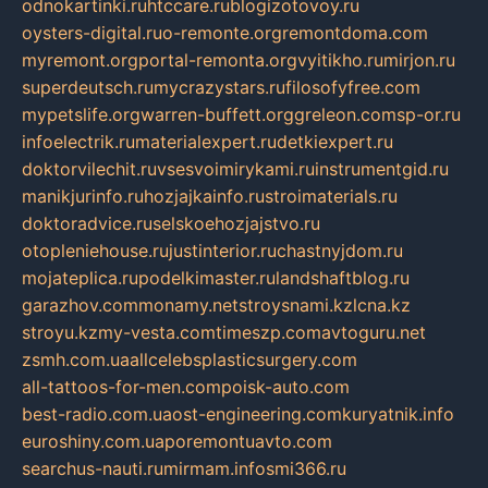
odnokartinki.ru
htccare.ru
blogizotovoy.ru
oysters-digital.ru
o-remonte.org
remontdoma.com
myremont.org
portal-remonta.org
vyitikho.ru
mirjon.ru
superdeutsch.ru
mycrazystars.ru
filosofyfree.com
mypetslife.org
warren-buffett.org
greleon.com
sp-or.ru
infoelectrik.ru
materialexpert.ru
detkiexpert.ru
doktorvilechit.ru
vsesvoimirykami.ru
instrumentgid.ru
manikjurinfo.ru
hozjajkainfo.ru
stroimaterials.ru
doktoradvice.ru
selskoehozjajstvo.ru
otopleniehouse.ru
justinterior.ru
chastnyjdom.ru
mojateplica.ru
podelkimaster.ru
landshaftblog.ru
garazhov.com
monamy.net
stroysnami.kz
lcna.kz
stroyu.kz
my-vesta.com
timeszp.com
avtoguru.net
zsmh.com.ua
allcelebsplasticsurgery.com
all-tattoos-for-men.com
poisk-auto.com
best-radio.com.ua
ost-engineering.com
kuryatnik.info
euroshiny.com.ua
poremontuavto.com
searchus-nauti.ru
mirmam.info
smi366.ru