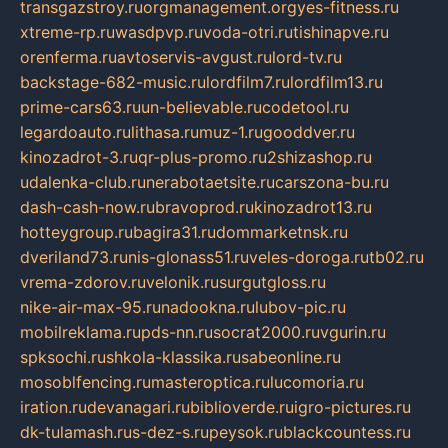
transgazstroy.ru
orgmanagement.org
yes-fitness.ru
xtreme-rp.ru
wasdpvp.ru
voda-otri.ru
tishinapve.ru
orenferma.ru
avtoservis-avgust.ru
lord-tv.ru
backstage-682-music.ru
lordfilm7.ru
lordfilm13.ru
prime-cars63.ru
un-believable.ru
codetool.ru
legardoauto.ru
lithasa.ru
muz-1.ru
gooddver.ru
kinozadrot-3.ru
qr-plus-promo.ru
2shizashop.ru
udalenka-club.ru
nerabotaetsite.ru
carszona-bu.ru
dash-cash-now.ru
bravoprod.ru
kinozadrot13.ru
hotteygroup.ru
bagira31.ru
dommarketnsk.ru
dveriland73.ru
nis-glonass51.ru
veles-doroga.ru
tb02.ru
vrema-zdorov.ru
velonik.ru
surgutgloss.ru
nike-air-max-95.ru
nadookna.ru
lubov-pic.ru
mobilreklama.ru
pds-nn.ru
socrat2000.ru
vgurin.ru
spksochi.ru
shkola-klassika.ru
sabeonline.ru
mosoblfencing.ru
masteroptica.ru
lucomoria.ru
iration.ru
devanagari.ru
biblioverde.ru
igro-pictures.ru
dk-tulamash.ru
s-dez-s.ru
peysok.ru
blackcountess.ru