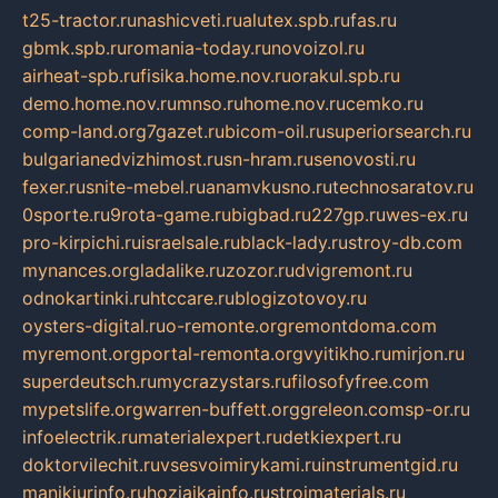
t25-tractor.ru
nashicveti.ru
alutex.spb.ru
fas.ru
gbmk.spb.ru
romania-today.ru
novoizol.ru
airheat-spb.ru
fisika.home.nov.ru
orakul.spb.ru
demo.home.nov.ru
mnso.ru
home.nov.ru
cemko.ru
comp-land.org
7gazet.ru
bicom-oil.ru
superiorsearch.ru
bulgarianedvizhimost.ru
sn-hram.ru
senovosti.ru
fexer.ru
snite-mebel.ru
anamvkusno.ru
technosaratov.ru
0sporte.ru
9rota-game.ru
bigbad.ru
227gp.ru
wes-ex.ru
pro-kirpichi.ru
israelsale.ru
black-lady.ru
stroy-db.com
mynances.org
ladalike.ru
zozor.ru
dvigremont.ru
odnokartinki.ru
htccare.ru
blogizotovoy.ru
oysters-digital.ru
o-remonte.org
remontdoma.com
myremont.org
portal-remonta.org
vyitikho.ru
mirjon.ru
superdeutsch.ru
mycrazystars.ru
filosofyfree.com
mypetslife.org
warren-buffett.org
greleon.com
sp-or.ru
infoelectrik.ru
materialexpert.ru
detkiexpert.ru
doktorvilechit.ru
vsesvoimirykami.ru
instrumentgid.ru
manikjurinfo.ru
hozjajkainfo.ru
stroimaterials.ru