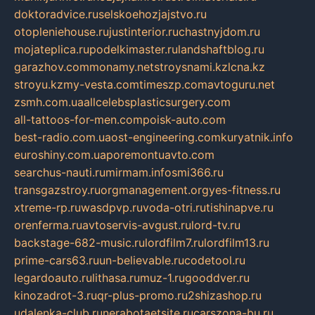
doktoradvice.ru
selskoehozjajstvo.ru
otopleniehouse.ru
justinterior.ru
chastnyjdom.ru
mojateplica.ru
podelkimaster.ru
landshaftblog.ru
garazhov.com
monamy.net
stroysnami.kz
lcna.kz
stroyu.kz
my-vesta.com
timeszp.com
avtoguru.net
zsmh.com.ua
allcelebsplasticsurgery.com
all-tattoos-for-men.com
poisk-auto.com
best-radio.com.ua
ost-engineering.com
kuryatnik.info
euroshiny.com.ua
poremontuavto.com
searchus-nauti.ru
mirmam.info
smi366.ru
transgazstroy.ru
orgmanagement.org
yes-fitness.ru
xtreme-rp.ru
wasdpvp.ru
voda-otri.ru
tishinapve.ru
orenferma.ru
avtoservis-avgust.ru
lord-tv.ru
backstage-682-music.ru
lordfilm7.ru
lordfilm13.ru
prime-cars63.ru
un-believable.ru
codetool.ru
legardoauto.ru
lithasa.ru
muz-1.ru
gooddver.ru
kinozadrot-3.ru
qr-plus-promo.ru
2shizashop.ru
udalenka-club.ru
nerabotaetsite.ru
carszona-bu.ru