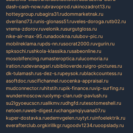
dash-cash-now.ru
bravoprod.ru
kinozadrot13.ru
hotteygroup.ru
bagira31.ru
dommarketnsk.ru
dveriland73.ru
nis-glonass51.ru
veles-doroga.ru
tb02.ru
vrema-zdorov.ru
velonik.ru
surgutgloss.ru
nike-air-max-95.ru
nadookna.ru
lubov-pic.ru
mobilreklama.ru
pds-nn.ru
socrat2000.ru
vgurin.ru
spksochi.ru
shkola-klassika.ru
sabeonline.ru
mosoblfencing.ru
masteroptica.ru
lucomoria.ru
iration.ru
devanagari.ru
biblioverde.ru
igro-pictures.ru
dk-tulamash.ru
s-dez-s.ru
peysok.ru
blackcountess.ru
asoftdoc.ru
scifichannel.ru
ocenka-appraisal.ru
mudconnector.ru
hitstih.ru
pik-finance.ru
vip-surfing.ru
wundermoscow.ru
olymp-clan.ru
dr-pavlush.ru
su2lgyoeucscn.ru
allkmv.ru
dhgfd.ru
tesotomeshell.ru
netoen.ru
web-digest.ru
changanqiyuana07.ru
kuper-dostavka.ru
edemvgelen.ru
ytyt.ru
infoelektrik.ru
everafterclub.org
kirillkgr.ru
goodv1234.ru
oopslady.ru