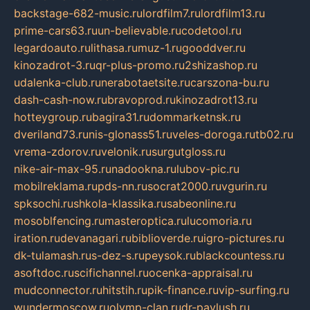
backstage-682-music.ru
lordfilm7.ru
lordfilm13.ru
prime-cars63.ru
un-believable.ru
codetool.ru
legardoauto.ru
lithasa.ru
muz-1.ru
gooddver.ru
kinozadrot-3.ru
qr-plus-promo.ru
2shizashop.ru
udalenka-club.ru
nerabotaetsite.ru
carszona-bu.ru
dash-cash-now.ru
bravoprod.ru
kinozadrot13.ru
hotteygroup.ru
bagira31.ru
dommarketnsk.ru
dveriland73.ru
nis-glonass51.ru
veles-doroga.ru
tb02.ru
vrema-zdorov.ru
velonik.ru
surgutgloss.ru
nike-air-max-95.ru
nadookna.ru
lubov-pic.ru
mobilreklama.ru
pds-nn.ru
socrat2000.ru
vgurin.ru
spksochi.ru
shkola-klassika.ru
sabeonline.ru
mosoblfencing.ru
masteroptica.ru
lucomoria.ru
iration.ru
devanagari.ru
biblioverde.ru
igro-pictures.ru
dk-tulamash.ru
s-dez-s.ru
peysok.ru
blackcountess.ru
asoftdoc.ru
scifichannel.ru
ocenka-appraisal.ru
mudconnector.ru
hitstih.ru
pik-finance.ru
vip-surfing.ru
wundermoscow.ru
olymp-clan.ru
dr-pavlush.ru