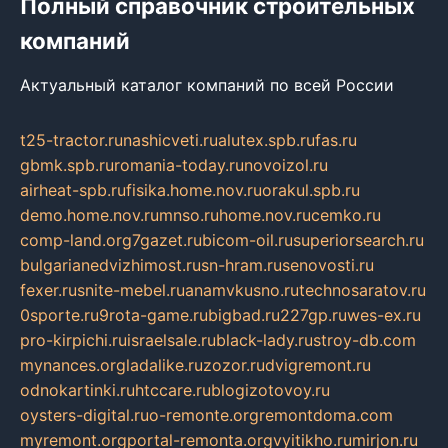
Полный справочник строительных
компаний
Актуальный каталог компаний по всей России
t25-tractor.ru
nashicveti.ru
alutex.spb.ru
fas.ru
gbmk.spb.ru
romania-today.ru
novoizol.ru
airheat-spb.ru
fisika.home.nov.ru
orakul.spb.ru
demo.home.nov.ru
mnso.ru
home.nov.ru
cemko.ru
comp-land.org
7gazet.ru
bicom-oil.ru
superiorsearch.ru
bulgarianedvizhimost.ru
sn-hram.ru
senovosti.ru
fexer.ru
snite-mebel.ru
anamvkusno.ru
technosaratov.ru
0sporte.ru
9rota-game.ru
bigbad.ru
227gp.ru
wes-ex.ru
pro-kirpichi.ru
israelsale.ru
black-lady.ru
stroy-db.com
mynances.org
ladalike.ru
zozor.ru
dvigremont.ru
odnokartinki.ru
htccare.ru
blogizotovoy.ru
oysters-digital.ru
o-remonte.org
remontdoma.com
myremont.org
portal-remonta.org
vyitikho.ru
mirjon.ru