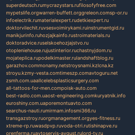
superdeutsch.ru
mycrazystars.ru
filosofyfree.com
mypetslife.org
warren-buffett.org
greleon.com
sp-or.ru
infoelectrik.ru
materialexpert.ru
detkiexpert.ru
doktorvilechit.ru
vsesvoimirykami.ru
instrumentgid.ru
manikjurinfo.ru
hozjajkainfo.ru
stroimaterials.ru
doktoradvice.ru
selskoehozjajstvo.ru
otopleniehouse.ru
justinterior.ru
chastnyjdom.ru
mojateplica.ru
podelkimaster.ru
landshaftblog.ru
garazhov.com
monamy.net
stroysnami.kz
lcna.kz
stroyu.kz
my-vesta.com
timeszp.com
avtoguru.net
zsmh.com.ua
allcelebsplasticsurgery.com
all-tattoos-for-men.com
poisk-auto.com
best-radio.com.ua
ost-engineering.com
kuryatnik.info
euroshiny.com.ua
poremontuavto.com
searchus-nauti.ru
mirmam.info
smi366.ru
transgazstroy.ru
orgmanagement.org
yes-fitness.ru
xtreme-rp.ru
wasdpvp.ru
voda-otri.ru
tishinapve.ru
orenferma.ru
avtoservis-avgust.ru
lord-tv.ru