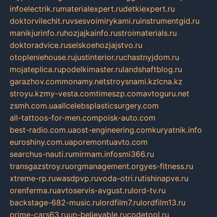
infoelectrik.ru
materialexpert.ru
detkiexpert.ru
doktorvilechit.ru
vsesvoimirykami.ru
instrumentgid.ru
manikjurinfo.ru
hozjajkainfo.ru
stroimaterials.ru
doktoradvice.ru
selskoehozjajstvo.ru
otopleniehouse.ru
justinterior.ru
chastnyjdom.ru
mojateplica.ru
podelkimaster.ru
landshaftblog.ru
garazhov.com
monamy.net
stroysnami.kz
lcna.kz
stroyu.kz
my-vesta.com
timeszp.com
avtoguru.net
zsmh.com.ua
allcelebsplasticsurgery.com
all-tattoos-for-men.com
poisk-auto.com
best-radio.com.ua
ost-engineering.com
kuryatnik.info
euroshiny.com.ua
poremontuavto.com
searchus-nauti.ru
mirmam.info
smi366.ru
transgazstroy.ru
orgmanagement.org
yes-fitness.ru
xtreme-rp.ru
wasdpvp.ru
voda-otri.ru
tishinapve.ru
orenferma.ru
avtoservis-avgust.ru
lord-tv.ru
backstage-682-music.ru
lordfilm7.ru
lordfilm13.ru
prime-cars63.ru
un-believable.ru
codetool.ru