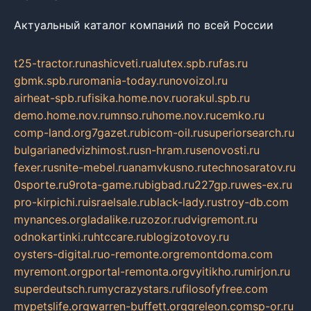
Актуальный каталог компаний по всей России
t25-tractor.ru
nashicveti.ru
alutex.spb.ru
fas.ru
gbmk.spb.ru
romania-today.ru
novoizol.ru
airheat-spb.ru
fisika.home.nov.ru
orakul.spb.ru
demo.home.nov.ru
mnso.ru
home.nov.ru
cemko.ru
comp-land.org
7gazet.ru
bicom-oil.ru
superiorsearch.ru
bulgarianedvizhimost.ru
sn-hram.ru
senovosti.ru
fexer.ru
snite-mebel.ru
anamvkusno.ru
technosaratov.ru
0sporte.ru
9rota-game.ru
bigbad.ru
227gp.ru
wes-ex.ru
pro-kirpichi.ru
israelsale.ru
black-lady.ru
stroy-db.com
mynances.org
ladalike.ru
zozor.ru
dvigremont.ru
odnokartinki.ru
htccare.ru
blogizotovoy.ru
oysters-digital.ru
o-remonte.org
remontdoma.com
myremont.org
portal-remonta.org
vyitikho.ru
mirjon.ru
superdeutsch.ru
mycrazystars.ru
filosofyfree.com
mypetslife.org
warren-buffett.org
greleon.com
sp-or.ru