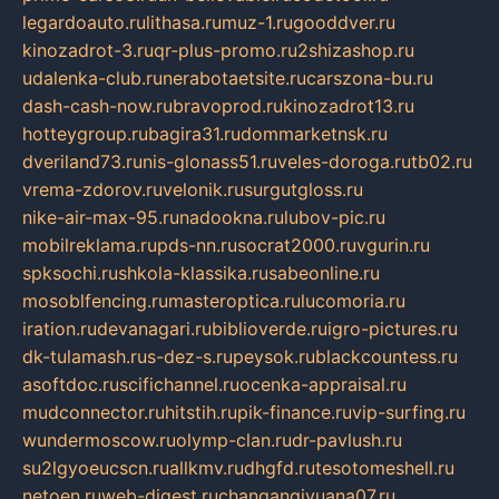
legardoauto.ru
lithasa.ru
muz-1.ru
gooddver.ru
kinozadrot-3.ru
qr-plus-promo.ru
2shizashop.ru
udalenka-club.ru
nerabotaetsite.ru
carszona-bu.ru
dash-cash-now.ru
bravoprod.ru
kinozadrot13.ru
hotteygroup.ru
bagira31.ru
dommarketnsk.ru
dveriland73.ru
nis-glonass51.ru
veles-doroga.ru
tb02.ru
vrema-zdorov.ru
velonik.ru
surgutgloss.ru
nike-air-max-95.ru
nadookna.ru
lubov-pic.ru
mobilreklama.ru
pds-nn.ru
socrat2000.ru
vgurin.ru
spksochi.ru
shkola-klassika.ru
sabeonline.ru
mosoblfencing.ru
masteroptica.ru
lucomoria.ru
iration.ru
devanagari.ru
biblioverde.ru
igro-pictures.ru
dk-tulamash.ru
s-dez-s.ru
peysok.ru
blackcountess.ru
asoftdoc.ru
scifichannel.ru
ocenka-appraisal.ru
mudconnector.ru
hitstih.ru
pik-finance.ru
vip-surfing.ru
wundermoscow.ru
olymp-clan.ru
dr-pavlush.ru
su2lgyoeucscn.ru
allkmv.ru
dhgfd.ru
tesotomeshell.ru
netoen.ru
web-digest.ru
changanqiyuana07.ru