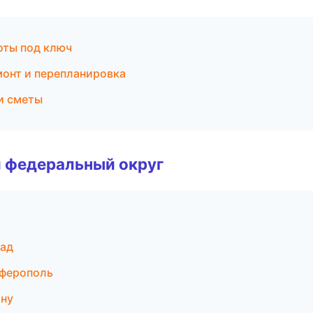
оты под ключ
онт и перепланировка
и сметы
 федеральный округ
рад
ферополь
ону