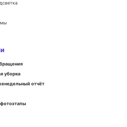
одсветка
емы
ми
обращения
ая уборка
женедельный отчёт
 фотоэтапы