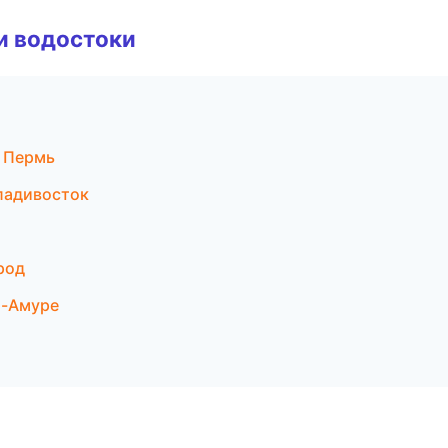
и водостоки
 Пермь
ладивосток
род
а-Амуре