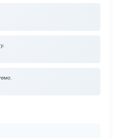
у.
уемо.