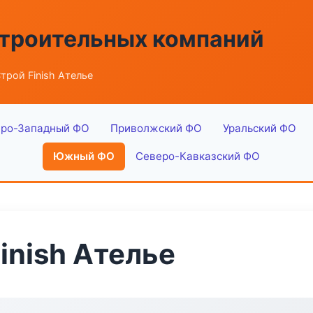
строительных компаний
трой Finish Ателье
ро-Западный ФО
Приволжский ФО
Уральский ФО
Южный ФО
Северо-Кавказский ФО
inish Ателье