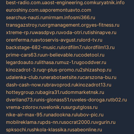
best-radio.com.ua
ost-engineering.com
kuryatnik.info
euroshiny.com.ua
poremontuavto.com
searchus-nauti.ru
mirmam.info
smi366.ru
transgazstroy.ru
orgmanagement.org
yes-fitness.ru
xtreme-rp.ru
wasdpvp.ru
voda-otri.ru
tishinapve.ru
orenferma.ru
avtoservis-avgust.ru
lord-tv.ru
backstage-682-music.ru
lordfilm7.ru
lordfilm13.ru
prime-cars63.ru
un-believable.ru
codetool.ru
legardoauto.ru
lithasa.ru
muz-1.ru
gooddver.ru
kinozadrot-3.ru
qr-plus-promo.ru
2shizashop.ru
udalenka-club.ru
nerabotaetsite.ru
carszona-bu.ru
dash-cash-now.ru
bravoprod.ru
kinozadrot13.ru
hotteygroup.ru
bagira31.ru
dommarketnsk.ru
dveriland73.ru
nis-glonass51.ru
veles-doroga.ru
tb02.ru
vrema-zdorov.ru
velonik.ru
surgutgloss.ru
nike-air-max-95.ru
nadookna.ru
lubov-pic.ru
mobilreklama.ru
pds-nn.ru
socrat2000.ru
vgurin.ru
spksochi.ru
shkola-klassika.ru
sabeonline.ru