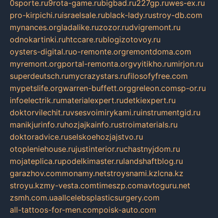
0sporte.ru
9rota-game.ru
bigbad.ru
227gp.ru
wes-ex.ru
pro-kirpichi.ru
israelsale.ru
black-lady.ru
stroy-db.com
mynances.org
ladalike.ru
zozor.ru
dvigremont.ru
odnokartinki.ru
htccare.ru
blogizotovoy.ru
oysters-digital.ru
o-remonte.org
remontdoma.com
myremont.org
portal-remonta.org
vyitikho.ru
mirjon.ru
superdeutsch.ru
mycrazystars.ru
filosofyfree.com
mypetslife.org
warren-buffett.org
greleon.com
sp-or.ru
infoelectrik.ru
materialexpert.ru
detkiexpert.ru
doktorvilechit.ru
vsesvoimirykami.ru
instrumentgid.ru
manikjurinfo.ru
hozjajkainfo.ru
stroimaterials.ru
doktoradvice.ru
selskoehozjajstvo.ru
otopleniehouse.ru
justinterior.ru
chastnyjdom.ru
mojateplica.ru
podelkimaster.ru
landshaftblog.ru
garazhov.com
monamy.net
stroysnami.kz
lcna.kz
stroyu.kz
my-vesta.com
timeszp.com
avtoguru.net
zsmh.com.ua
allcelebsplasticsurgery.com
all-tattoos-for-men.com
poisk-auto.com