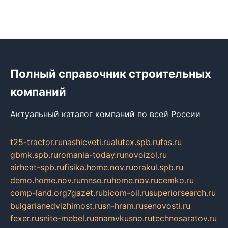
Полный справочник строительных
компаний
Актуальный каталог компаний по всей России
t25-tractor.ru
nashicveti.ru
alutex.spb.ru
fas.ru
gbmk.spb.ru
romania-today.ru
novoizol.ru
airheat-spb.ru
fisika.home.nov.ru
orakul.spb.ru
demo.home.nov.ru
mnso.ru
home.nov.ru
cemko.ru
comp-land.org
7gazet.ru
bicom-oil.ru
superiorsearch.ru
bulgarianedvizhimost.ru
sn-hram.ru
senovosti.ru
fexer.ru
snite-mebel.ru
anamvkusno.ru
technosaratov.ru