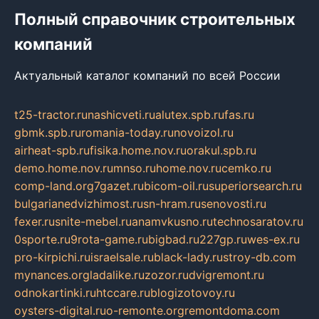
Полный справочник строительных
компаний
Актуальный каталог компаний по всей России
t25-tractor.ru
nashicveti.ru
alutex.spb.ru
fas.ru
gbmk.spb.ru
romania-today.ru
novoizol.ru
airheat-spb.ru
fisika.home.nov.ru
orakul.spb.ru
demo.home.nov.ru
mnso.ru
home.nov.ru
cemko.ru
comp-land.org
7gazet.ru
bicom-oil.ru
superiorsearch.ru
bulgarianedvizhimost.ru
sn-hram.ru
senovosti.ru
fexer.ru
snite-mebel.ru
anamvkusno.ru
technosaratov.ru
0sporte.ru
9rota-game.ru
bigbad.ru
227gp.ru
wes-ex.ru
pro-kirpichi.ru
israelsale.ru
black-lady.ru
stroy-db.com
mynances.org
ladalike.ru
zozor.ru
dvigremont.ru
odnokartinki.ru
htccare.ru
blogizotovoy.ru
oysters-digital.ru
o-remonte.org
remontdoma.com