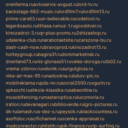
orenferma.ru
avtoservis-avgust.ru
lord-tv.ru
backstage-682-music.ru
lordfilm7.ru
lordfilm13.ru
prime-cars63.ru
un-believable.ru
codetool.ru
legardoauto.ru
lithasa.ru
muz-1.ru
gooddver.ru
kinozadrot-3.ru
qr-plus-promo.ru
2shizashop.ru
udalenka-club.ru
nerabotaetsite.ru
carszona-bu.ru
dash-cash-now.ru
bravoprod.ru
kinozadrot13.ru
hotteygroup.ru
bagira31.ru
dommarketnsk.ru
dveriland73.ru
nis-glonass51.ru
veles-doroga.ru
tb02.ru
vrema-zdorov.ru
velonik.ru
surgutgloss.ru
nike-air-max-95.ru
nadookna.ru
lubov-pic.ru
mobilreklama.ru
pds-nn.ru
socrat2000.ru
vgurin.ru
spksochi.ru
shkola-klassika.ru
sabeonline.ru
mosoblfencing.ru
masteroptica.ru
lucomoria.ru
iration.ru
devanagari.ru
biblioverde.ru
igro-pictures.ru
dk-tulamash.ru
s-dez-s.ru
peysok.ru
blackcountess.ru
asoftdoc.ru
scifichannel.ru
ocenka-appraisal.ru
mudconnector.ru
hitstih.ru
pik-finance.ru
vip-surfing.ru