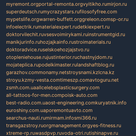
myremont.org
portal-remonta.org
vyitikho.ru
mirjon.ru
superdeutsch.ru
mycrazystars.ru
filosofyfree.com
mypetslife.org
warren-buffett.org
greleon.com
sp-or.ru
infoelectrik.ru
materialexpert.ru
detkiexpert.ru
doktorvilechit.ru
vsesvoimirykami.ru
instrumentgid.ru
manikjurinfo.ru
hozjajkainfo.ru
stroimaterials.ru
doktoradvice.ru
selskoehozjajstvo.ru
otopleniehouse.ru
justinterior.ru
chastnyjdom.ru
mojateplica.ru
podelkimaster.ru
landshaftblog.ru
garazhov.com
monamy.net
stroysnami.kz
lcna.kz
stroyu.kz
my-vesta.com
timeszp.com
avtoguru.net
zsmh.com.ua
allcelebsplasticsurgery.com
all-tattoos-for-men.com
poisk-auto.com
best-radio.com.ua
ost-engineering.com
kuryatnik.info
euroshiny.com.ua
poremontuavto.com
searchus-nauti.ru
mirmam.info
smi366.ru
transgazstroy.ru
orgmanagement.org
yes-fitness.ru
xtreme-rp.ru
wasdpvp.ru
voda-otri.ru
tishinapve.ru