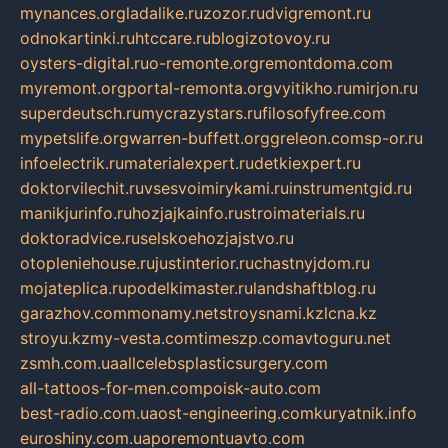
mynances.org
ladalike.ru
zozor.ru
dvigremont.ru
odnokartinki.ru
htccare.ru
blogizotovoy.ru
oysters-digital.ru
o-remonte.org
remontdoma.com
myremont.org
portal-remonta.org
vyitikho.ru
mirjon.ru
superdeutsch.ru
mycrazystars.ru
filosofyfree.com
mypetslife.org
warren-buffett.org
greleon.com
sp-or.ru
infoelectrik.ru
materialexpert.ru
detkiexpert.ru
doktorvilechit.ru
vsesvoimirykami.ru
instrumentgid.ru
manikjurinfo.ru
hozjajkainfo.ru
stroimaterials.ru
doktoradvice.ru
selskoehozjajstvo.ru
otopleniehouse.ru
justinterior.ru
chastnyjdom.ru
mojateplica.ru
podelkimaster.ru
landshaftblog.ru
garazhov.com
monamy.net
stroysnami.kz
lcna.kz
stroyu.kz
my-vesta.com
timeszp.com
avtoguru.net
zsmh.com.ua
allcelebsplasticsurgery.com
all-tattoos-for-men.com
poisk-auto.com
best-radio.com.ua
ost-engineering.com
kuryatnik.info
euroshiny.com.ua
poremontuavto.com