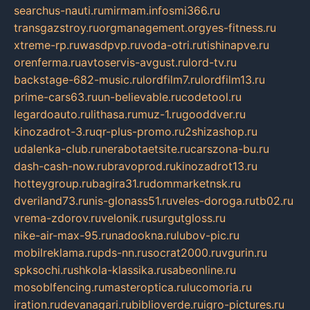
searchus-nauti.ru
mirmam.info
smi366.ru
transgazstroy.ru
orgmanagement.org
yes-fitness.ru
xtreme-rp.ru
wasdpvp.ru
voda-otri.ru
tishinapve.ru
orenferma.ru
avtoservis-avgust.ru
lord-tv.ru
backstage-682-music.ru
lordfilm7.ru
lordfilm13.ru
prime-cars63.ru
un-believable.ru
codetool.ru
legardoauto.ru
lithasa.ru
muz-1.ru
gooddver.ru
kinozadrot-3.ru
qr-plus-promo.ru
2shizashop.ru
udalenka-club.ru
nerabotaetsite.ru
carszona-bu.ru
dash-cash-now.ru
bravoprod.ru
kinozadrot13.ru
hotteygroup.ru
bagira31.ru
dommarketnsk.ru
dveriland73.ru
nis-glonass51.ru
veles-doroga.ru
tb02.ru
vrema-zdorov.ru
velonik.ru
surgutgloss.ru
nike-air-max-95.ru
nadookna.ru
lubov-pic.ru
mobilreklama.ru
pds-nn.ru
socrat2000.ru
vgurin.ru
spksochi.ru
shkola-klassika.ru
sabeonline.ru
mosoblfencing.ru
masteroptica.ru
lucomoria.ru
iration.ru
devanagari.ru
biblioverde.ru
igro-pictures.ru