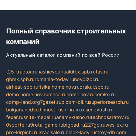
Полный справочник строительных
компаний
Актуальный каталог компаний по всей России
t25-tractor.ru
nashicveti.ru
alutex.spb.ru
fas.ru
gbmk.spb.ru
romania-today.ru
novoizol.ru
airheat-spb.ru
fisika.home.nov.ru
orakul.spb.ru
demo.home.nov.ru
mnso.ru
home.nov.ru
cemko.ru
comp-land.org
7gazet.ru
bicom-oil.ru
superiorsearch.ru
bulgarianedvizhimost.ru
sn-hram.ru
senovosti.ru
fexer.ru
snite-mebel.ru
anamvkusno.ru
technosaratov.ru
0sporte.ru
9rota-game.ru
bigbad.ru
227gp.ru
wes-ex.ru
pro-kirpichi.ru
israelsale.ru
black-lady.ru
stroy-db.com