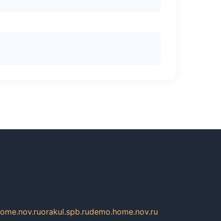
home.nov.ru
orakul.spb.ru
demo.home.nov.ru