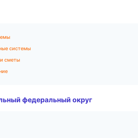
темы
ные системы
 и сметы
ние
альный федеральный округ