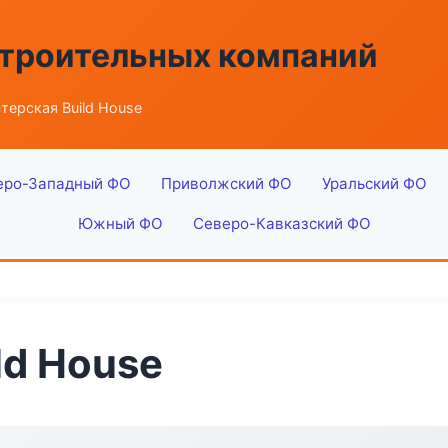
строительных компаний
терская Build House
еро-Западный ФО
Приволжский ФО
Уральский ФО
Южный ФО
Северо-Кавказский ФО
ld House