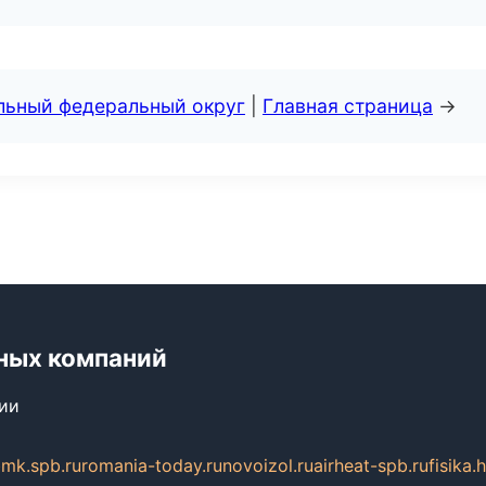
альный федеральный округ
|
Главная страница
→
ных компаний
сии
mk.spb.ru
romania-today.ru
novoizol.ru
airheat-spb.ru
fisika.