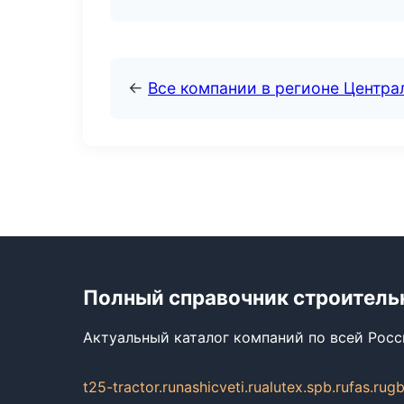
←
Все компании в регионе Центр
Полный справочник строитель
Актуальный каталог компаний по всей Рос
t25-tractor.ru
nashicveti.ru
alutex.spb.ru
fas.ru
gb