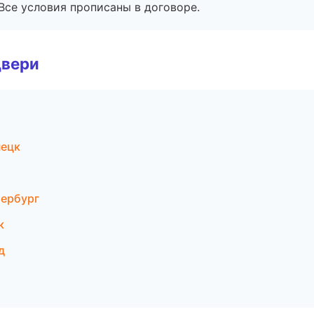
Все условия прописаны в договоре.
двери
нецк
ербург
к
д