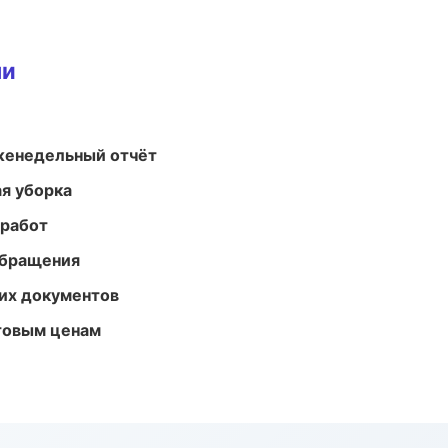
ми
женедельный отчёт
ая уборка
 работ
обращения
их документов
птовым ценам