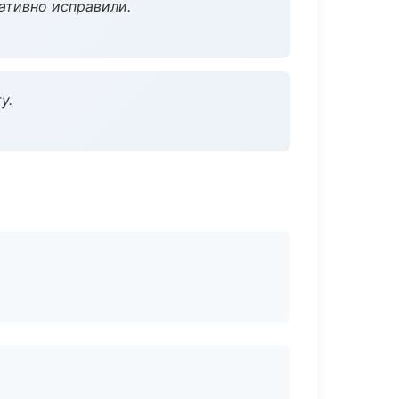
ативно исправили.
у.