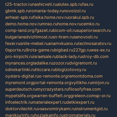
t25-tractor.ru
nashicveti.ru
alutex.spb.ru
fas.ru
gbmk.spb.ru
romania-today.ru
novoizol.ru
airheat-spb.ru
fisika.home.nov.ru
orakul.spb.ru
demo.home.nov.ru
mnso.ru
home.nov.ru
cemko.ru
comp-land.org
7gazet.ru
bicom-oil.ru
superiorsearch.ru
bulgarianedvizhimost.ru
sn-hram.ru
senovosti.ru
fexer.ru
snite-mebel.ru
anamvkusno.ru
technosaratov.ru
0sporte.ru
9rota-game.ru
bigbad.ru
227gp.ru
wes-ex.ru
pro-kirpichi.ru
israelsale.ru
black-lady.ru
stroy-db.com
mynances.org
ladalike.ru
zozor.ru
dvigremont.ru
odnokartinki.ru
htccare.ru
blogizotovoy.ru
oysters-digital.ru
o-remonte.org
remontdoma.com
myremont.org
portal-remonta.org
vyitikho.ru
mirjon.ru
superdeutsch.ru
mycrazystars.ru
filosofyfree.com
mypetslife.org
warren-buffett.org
greleon.com
sp-or.ru
infoelectrik.ru
materialexpert.ru
detkiexpert.ru
doktorvilechit.ru
vsesvoimirykami.ru
instrumentgid.ru
manikjurinfo.ru
hozjajkainfo.ru
stroimaterials.ru