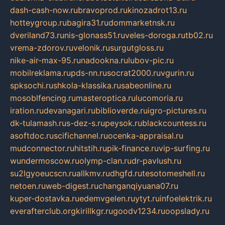
dash-cash-now.ru
bravoprod.ru
kinozadrot13.ru
hotteygroup.ru
bagira31.ru
dommarketnsk.ru
dveriland73.ru
nis-glonass51.ru
veles-doroga.ru
tb02.ru
vrema-zdorov.ru
velonik.ru
surgutgloss.ru
nike-air-max-95.ru
nadookna.ru
lubov-pic.ru
mobilreklama.ru
pds-nn.ru
socrat2000.ru
vgurin.ru
spksochi.ru
shkola-klassika.ru
sabeonline.ru
mosoblfencing.ru
masteroptica.ru
lucomoria.ru
iration.ru
devanagari.ru
biblioverde.ru
igro-pictures.ru
dk-tulamash.ru
s-dez-s.ru
peysok.ru
blackcountess.ru
asoftdoc.ru
scifichannel.ru
ocenka-appraisal.ru
mudconnector.ru
hitstih.ru
pik-finance.ru
vip-surfing.ru
wundermoscow.ru
olymp-clan.ru
dr-pavlush.ru
su2lgyoeucscn.ru
allkmv.ru
dhgfd.ru
tesotomeshell.ru
netoen.ru
web-digest.ru
changanqiyuana07.ru
kuper-dostavka.ru
edemvgelen.ru
ytyt.ru
infoelektrik.ru
everafterclub.org
kirillkgr.ru
goodv1234.ru
oopslady.ru