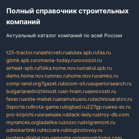
Полный справочник строительных
компаний
Актуальный каталог компаний по всей России
t25-tractor.ru
nashicveti.ru
alutex.spb.ru
fas.ru
gbmk.spb.ru
romania-today.ru
novoizol.ru
airheat-spb.ru
fisika.home.nov.ru
orakul.spb.ru
demo.home.nov.ru
mnso.ru
home.nov.ru
cemko.ru
comp-land.org
7gazet.ru
bicom-oil.ru
superiorsearch.ru
bulgarianedvizhimost.ru
sn-hram.ru
senovosti.ru
fexer.ru
snite-mebel.ru
anamvkusno.ru
technosaratov.ru
0sporte.ru
9rota-game.ru
bigbad.ru
227gp.ru
wes-ex.ru
pro-kirpichi.ru
israelsale.ru
black-lady.ru
stroy-db.com
mynances.org
ladalike.ru
zozor.ru
dvigremont.ru
odnokartinki.ru
htccare.ru
blogizotovoy.ru
oysters-digital.ru
o-remonte.org
remontdoma.com