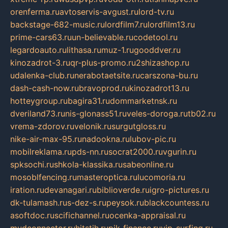
orenferma.ru
avtoservis-avgust.ru
lord-tv.ru
backstage-682-music.ru
lordfilm7.ru
lordfilm13.ru
prime-cars63.ru
un-believable.ru
codetool.ru
legardoauto.ru
lithasa.ru
muz-1.ru
gooddver.ru
kinozadrot-3.ru
qr-plus-promo.ru
2shizashop.ru
udalenka-club.ru
nerabotaetsite.ru
carszona-bu.ru
dash-cash-now.ru
bravoprod.ru
kinozadrot13.ru
hotteygroup.ru
bagira31.ru
dommarketnsk.ru
dveriland73.ru
nis-glonass51.ru
veles-doroga.ru
tb02.ru
vrema-zdorov.ru
velonik.ru
surgutgloss.ru
nike-air-max-95.ru
nadookna.ru
lubov-pic.ru
mobilreklama.ru
pds-nn.ru
socrat2000.ru
vgurin.ru
spksochi.ru
shkola-klassika.ru
sabeonline.ru
mosoblfencing.ru
masteroptica.ru
lucomoria.ru
iration.ru
devanagari.ru
biblioverde.ru
igro-pictures.ru
dk-tulamash.ru
s-dez-s.ru
peysok.ru
blackcountess.ru
asoftdoc.ru
scifichannel.ru
ocenka-appraisal.ru