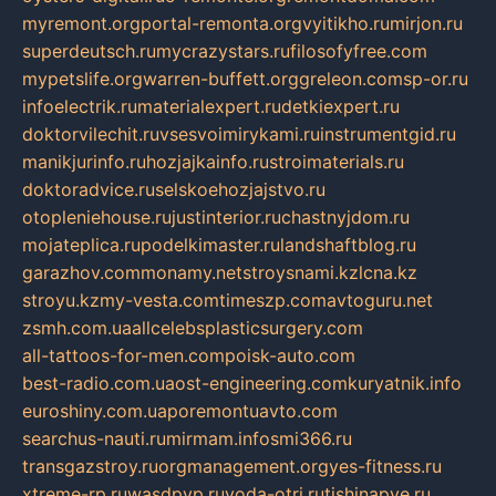
myremont.org
portal-remonta.org
vyitikho.ru
mirjon.ru
superdeutsch.ru
mycrazystars.ru
filosofyfree.com
mypetslife.org
warren-buffett.org
greleon.com
sp-or.ru
infoelectrik.ru
materialexpert.ru
detkiexpert.ru
doktorvilechit.ru
vsesvoimirykami.ru
instrumentgid.ru
manikjurinfo.ru
hozjajkainfo.ru
stroimaterials.ru
doktoradvice.ru
selskoehozjajstvo.ru
otopleniehouse.ru
justinterior.ru
chastnyjdom.ru
mojateplica.ru
podelkimaster.ru
landshaftblog.ru
garazhov.com
monamy.net
stroysnami.kz
lcna.kz
stroyu.kz
my-vesta.com
timeszp.com
avtoguru.net
zsmh.com.ua
allcelebsplasticsurgery.com
all-tattoos-for-men.com
poisk-auto.com
best-radio.com.ua
ost-engineering.com
kuryatnik.info
euroshiny.com.ua
poremontuavto.com
searchus-nauti.ru
mirmam.info
smi366.ru
transgazstroy.ru
orgmanagement.org
yes-fitness.ru
xtreme-rp.ru
wasdpvp.ru
voda-otri.ru
tishinapve.ru