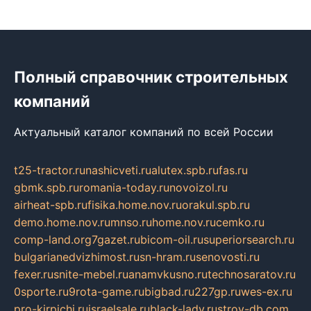
Полный справочник строительных
компаний
Актуальный каталог компаний по всей России
t25-tractor.ru
nashicveti.ru
alutex.spb.ru
fas.ru
gbmk.spb.ru
romania-today.ru
novoizol.ru
airheat-spb.ru
fisika.home.nov.ru
orakul.spb.ru
demo.home.nov.ru
mnso.ru
home.nov.ru
cemko.ru
comp-land.org
7gazet.ru
bicom-oil.ru
superiorsearch.ru
bulgarianedvizhimost.ru
sn-hram.ru
senovosti.ru
fexer.ru
snite-mebel.ru
anamvkusno.ru
technosaratov.ru
0sporte.ru
9rota-game.ru
bigbad.ru
227gp.ru
wes-ex.ru
pro-kirpichi.ru
israelsale.ru
black-lady.ru
stroy-db.com