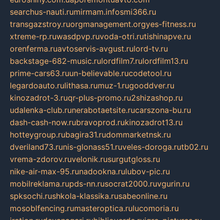
searchus-nauti.ru
mirmam.info
smi366.ru
transgazstroy.ru
orgmanagement.org
yes-fitness.ru
xtreme-rp.ru
wasdpvp.ru
voda-otri.ru
tishinapve.ru
orenferma.ru
avtoservis-avgust.ru
lord-tv.ru
backstage-682-music.ru
lordfilm7.ru
lordfilm13.ru
prime-cars63.ru
un-believable.ru
codetool.ru
legardoauto.ru
lithasa.ru
muz-1.ru
gooddver.ru
kinozadrot-3.ru
qr-plus-promo.ru
2shizashop.ru
udalenka-club.ru
nerabotaetsite.ru
carszona-bu.ru
dash-cash-now.ru
bravoprod.ru
kinozadrot13.ru
hotteygroup.ru
bagira31.ru
dommarketnsk.ru
dveriland73.ru
nis-glonass51.ru
veles-doroga.ru
tb02.ru
vrema-zdorov.ru
velonik.ru
surgutgloss.ru
nike-air-max-95.ru
nadookna.ru
lubov-pic.ru
mobilreklama.ru
pds-nn.ru
socrat2000.ru
vgurin.ru
spksochi.ru
shkola-klassika.ru
sabeonline.ru
mosoblfencing.ru
masteroptica.ru
lucomoria.ru