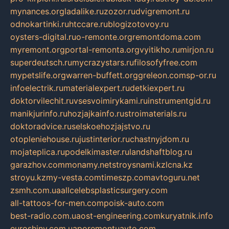
mynances.org
ladalike.ru
zozor.ru
dvigremont.ru
odnokartinki.ru
htccare.ru
blogizotovoy.ru
oysters-digital.ru
o-remonte.org
remontdoma.com
myremont.org
portal-remonta.org
vyitikho.ru
mirjon.ru
superdeutsch.ru
mycrazystars.ru
filosofyfree.com
mypetslife.org
warren-buffett.org
greleon.com
sp-or.ru
infoelectrik.ru
materialexpert.ru
detkiexpert.ru
doktorvilechit.ru
vsesvoimirykami.ru
instrumentgid.ru
manikjurinfo.ru
hozjajkainfo.ru
stroimaterials.ru
doktoradvice.ru
selskoehozjajstvo.ru
otopleniehouse.ru
justinterior.ru
chastnyjdom.ru
mojateplica.ru
podelkimaster.ru
landshaftblog.ru
garazhov.com
monamy.net
stroysnami.kz
lcna.kz
stroyu.kz
my-vesta.com
timeszp.com
avtoguru.net
zsmh.com.ua
allcelebsplasticsurgery.com
all-tattoos-for-men.com
poisk-auto.com
best-radio.com.ua
ost-engineering.com
kuryatnik.info
euroshiny.com.ua
poremontuavto.com