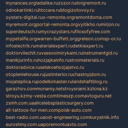
mynances.org
ladalike.ru
zozor.ru
dvigremont.ru
odnokartinki.ru
htccare.ru
blogizotovoy.ru
oysters-digital.ru
o-remonte.org
remontdoma.com
myremont.org
portal-remonta.org
vyitikho.ru
mirjon.ru
superdeutsch.ru
mycrazystars.ru
filosofyfree.com
mypetslife.org
warren-buffett.org
greleon.com
sp-or.ru
infoelectrik.ru
materialexpert.ru
detkiexpert.ru
doktorvilechit.ru
vsesvoimirykami.ru
instrumentgid.ru
manikjurinfo.ru
hozjajkainfo.ru
stroimaterials.ru
doktoradvice.ru
selskoehozjajstvo.ru
otopleniehouse.ru
justinterior.ru
chastnyjdom.ru
mojateplica.ru
podelkimaster.ru
landshaftblog.ru
garazhov.com
monamy.net
stroysnami.kz
lcna.kz
stroyu.kz
my-vesta.com
timeszp.com
avtoguru.net
zsmh.com.ua
allcelebsplasticsurgery.com
all-tattoos-for-men.com
poisk-auto.com
best-radio.com.ua
ost-engineering.com
kuryatnik.info
euroshiny.com.ua
poremontuavto.com