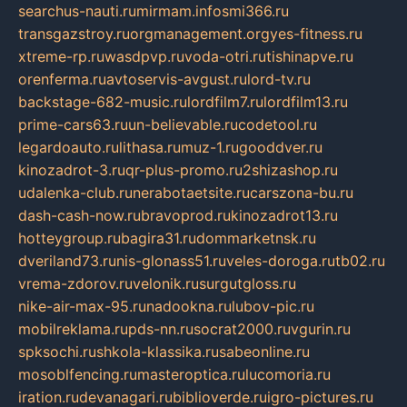
searchus-nauti.ru
mirmam.info
smi366.ru
transgazstroy.ru
orgmanagement.org
yes-fitness.ru
xtreme-rp.ru
wasdpvp.ru
voda-otri.ru
tishinapve.ru
orenferma.ru
avtoservis-avgust.ru
lord-tv.ru
backstage-682-music.ru
lordfilm7.ru
lordfilm13.ru
prime-cars63.ru
un-believable.ru
codetool.ru
legardoauto.ru
lithasa.ru
muz-1.ru
gooddver.ru
kinozadrot-3.ru
qr-plus-promo.ru
2shizashop.ru
udalenka-club.ru
nerabotaetsite.ru
carszona-bu.ru
dash-cash-now.ru
bravoprod.ru
kinozadrot13.ru
hotteygroup.ru
bagira31.ru
dommarketnsk.ru
dveriland73.ru
nis-glonass51.ru
veles-doroga.ru
tb02.ru
vrema-zdorov.ru
velonik.ru
surgutgloss.ru
nike-air-max-95.ru
nadookna.ru
lubov-pic.ru
mobilreklama.ru
pds-nn.ru
socrat2000.ru
vgurin.ru
spksochi.ru
shkola-klassika.ru
sabeonline.ru
mosoblfencing.ru
masteroptica.ru
lucomoria.ru
iration.ru
devanagari.ru
biblioverde.ru
igro-pictures.ru