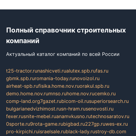
Полный справочник строительных
компаний
Актуальный каталог компаний по всей России
t25-tractor.ru
nashicveti.ru
alutex.spb.ru
fas.ru
gbmk.spb.ru
romania-today.ru
novoizol.ru
airheat-spb.ru
fisika.home.nov.ru
orakul.spb.ru
demo.home.nov.ru
mnso.ru
home.nov.ru
cemko.ru
comp-land.org
7gazet.ru
bicom-oil.ru
superiorsearch.ru
bulgarianedvizhimost.ru
sn-hram.ru
senovosti.ru
fexer.ru
snite-mebel.ru
anamvkusno.ru
technosaratov.ru
0sporte.ru
9rota-game.ru
bigbad.ru
227gp.ru
wes-ex.ru
pro-kirpichi.ru
israelsale.ru
black-lady.ru
stroy-db.com