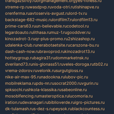
transgazstroy.ru
orgmanagement.org
yes-fitness.ru
xtreme-rp.ru
wasdpvp.ru
voda-otri.ru
tishinapve.ru
orenferma.ru
avtoservis-avgust.ru
lord-tv.ru
backstage-682-music.ru
lordfilm7.ru
lordfilm13.ru
prime-cars63.ru
un-believable.ru
codetool.ru
legardoauto.ru
lithasa.ru
muz-1.ru
gooddver.ru
kinozadrot-3.ru
qr-plus-promo.ru
2shizashop.ru
udalenka-club.ru
nerabotaetsite.ru
carszona-bu.ru
dash-cash-now.ru
bravoprod.ru
kinozadrot13.ru
hotteygroup.ru
bagira31.ru
dommarketnsk.ru
dveriland73.ru
nis-glonass51.ru
veles-doroga.ru
tb02.ru
vrema-zdorov.ru
velonik.ru
surgutgloss.ru
nike-air-max-95.ru
nadookna.ru
lubov-pic.ru
mobilreklama.ru
pds-nn.ru
socrat2000.ru
vgurin.ru
spksochi.ru
shkola-klassika.ru
sabeonline.ru
mosoblfencing.ru
masteroptica.ru
lucomoria.ru
iration.ru
devanagari.ru
biblioverde.ru
igro-pictures.ru
dk-tulamash.ru
s-dez-s.ru
peysok.ru
blackcountess.ru