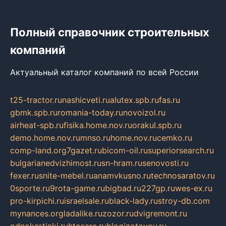
Полный справочник строительных
компаний
Актуальный каталог компаний по всей России
t25-tractor.ru
nashicveti.ru
alutex.spb.ru
fas.ru
gbmk.spb.ru
romania-today.ru
novoizol.ru
airheat-spb.ru
fisika.home.nov.ru
orakul.spb.ru
demo.home.nov.ru
mnso.ru
home.nov.ru
cemko.ru
comp-land.org
7gazet.ru
bicom-oil.ru
superiorsearch.ru
bulgarianedvizhimost.ru
sn-hram.ru
senovosti.ru
fexer.ru
snite-mebel.ru
anamvkusno.ru
technosaratov.ru
0sporte.ru
9rota-game.ru
bigbad.ru
227gp.ru
wes-ex.ru
pro-kirpichi.ru
israelsale.ru
black-lady.ru
stroy-db.com
mynances.org
ladalike.ru
zozor.ru
dvigremont.ru