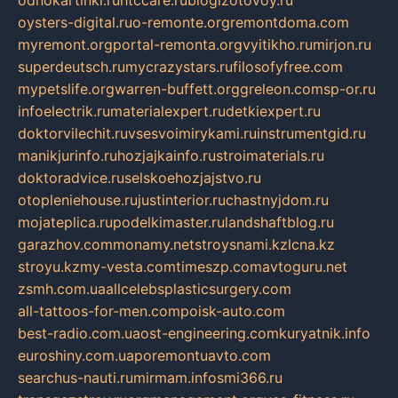
odnokartinki.ru
htccare.ru
blogizotovoy.ru
oysters-digital.ru
o-remonte.org
remontdoma.com
myremont.org
portal-remonta.org
vyitikho.ru
mirjon.ru
superdeutsch.ru
mycrazystars.ru
filosofyfree.com
mypetslife.org
warren-buffett.org
greleon.com
sp-or.ru
infoelectrik.ru
materialexpert.ru
detkiexpert.ru
doktorvilechit.ru
vsesvoimirykami.ru
instrumentgid.ru
manikjurinfo.ru
hozjajkainfo.ru
stroimaterials.ru
doktoradvice.ru
selskoehozjajstvo.ru
otopleniehouse.ru
justinterior.ru
chastnyjdom.ru
mojateplica.ru
podelkimaster.ru
landshaftblog.ru
garazhov.com
monamy.net
stroysnami.kz
lcna.kz
stroyu.kz
my-vesta.com
timeszp.com
avtoguru.net
zsmh.com.ua
allcelebsplasticsurgery.com
all-tattoos-for-men.com
poisk-auto.com
best-radio.com.ua
ost-engineering.com
kuryatnik.info
euroshiny.com.ua
poremontuavto.com
searchus-nauti.ru
mirmam.info
smi366.ru