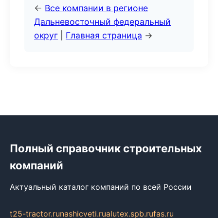
←
Все компании в регионе
Дальневосточный федеральный
округ
|
Главная страница
→
Полный справочник строительных
компаний
Актуальный каталог компаний по всей России
t25-tractor.ru
nashicveti.ru
alutex.spb.ru
fas.ru