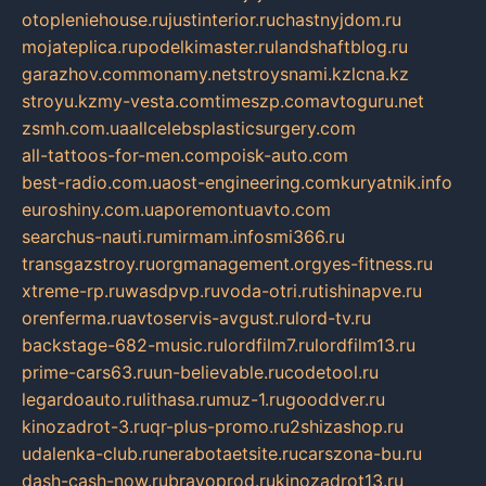
otopleniehouse.ru
justinterior.ru
chastnyjdom.ru
mojateplica.ru
podelkimaster.ru
landshaftblog.ru
garazhov.com
monamy.net
stroysnami.kz
lcna.kz
stroyu.kz
my-vesta.com
timeszp.com
avtoguru.net
zsmh.com.ua
allcelebsplasticsurgery.com
all-tattoos-for-men.com
poisk-auto.com
best-radio.com.ua
ost-engineering.com
kuryatnik.info
euroshiny.com.ua
poremontuavto.com
searchus-nauti.ru
mirmam.info
smi366.ru
transgazstroy.ru
orgmanagement.org
yes-fitness.ru
xtreme-rp.ru
wasdpvp.ru
voda-otri.ru
tishinapve.ru
orenferma.ru
avtoservis-avgust.ru
lord-tv.ru
backstage-682-music.ru
lordfilm7.ru
lordfilm13.ru
prime-cars63.ru
un-believable.ru
codetool.ru
legardoauto.ru
lithasa.ru
muz-1.ru
gooddver.ru
kinozadrot-3.ru
qr-plus-promo.ru
2shizashop.ru
udalenka-club.ru
nerabotaetsite.ru
carszona-bu.ru
dash-cash-now.ru
bravoprod.ru
kinozadrot13.ru