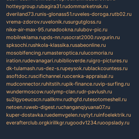
hotteygroup.ru
bagira31.ru
dommarketnsk.ru
dveriland73.ru
nis-glonass51.ru
veles-doroga.ru
tb02.ru
vrema-zdorov.ru
velonik.ru
surgutgloss.ru
nike-air-max-95.ru
nadookna.ru
lubov-pic.ru
mobilreklama.ru
pds-nn.ru
socrat2000.ru
vgurin.ru
spksochi.ru
shkola-klassika.ru
sabeonline.ru
mosoblfencing.ru
masteroptica.ru
lucomoria.ru
iration.ru
devanagari.ru
biblioverde.ru
igro-pictures.ru
dk-tulamash.ru
s-dez-s.ru
peysok.ru
blackcountess.ru
asoftdoc.ru
scifichannel.ru
ocenka-appraisal.ru
mudconnector.ru
hitstih.ru
pik-finance.ru
vip-surfing.ru
wundermoscow.ru
olymp-clan.ru
dr-pavlush.ru
su2lgyoeucscn.ru
allkmv.ru
dhgfd.ru
tesotomeshell.ru
netoen.ru
web-digest.ru
changanqiyuana07.ru
kuper-dostavka.ru
edemvgelen.ru
ytyt.ru
infoelektrik.ru
everafterclub.org
kirillkgr.ru
goodv1234.ru
oopslady.ru