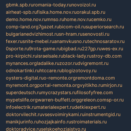
gbmk.spb.ru
romania-today.ru
novoizol.ru
airheat-spb.ru
fisika.home.nov.ru
orakul.spb.ru
demo.home.nov.ru
mnso.ru
home.nov.ru
cemko.ru
comp-land.org
7gazet.ru
bicom-oil.ru
superiorsearch.ru
bulgarianedvizhimost.ru
sn-hram.ru
senovosti.ru
fexer.ru
snite-mebel.ru
anamvkusno.ru
technosaratov.ru
0sporte.ru
9rota-game.ru
bigbad.ru
227gp.ru
wes-ex.ru
pro-kirpichi.ru
israelsale.ru
black-lady.ru
stroy-db.com
mynances.org
ladalike.ru
zozor.ru
dvigremont.ru
odnokartinki.ru
htccare.ru
blogizotovoy.ru
oysters-digital.ru
o-remonte.org
remontdoma.com
myremont.org
portal-remonta.org
vyitikho.ru
mirjon.ru
superdeutsch.ru
mycrazystars.ru
filosofyfree.com
mypetslife.org
warren-buffett.org
greleon.com
sp-or.ru
infoelectrik.ru
materialexpert.ru
detkiexpert.ru
doktorvilechit.ru
vsesvoimirykami.ru
instrumentgid.ru
manikjurinfo.ru
hozjajkainfo.ru
stroimaterials.ru
doktoradvice.ru
selskoehozjajstvo.ru