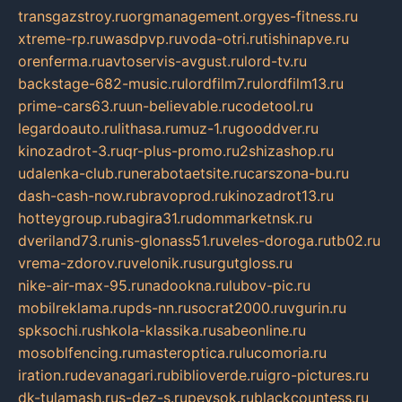
transgazstroy.ru
orgmanagement.org
yes-fitness.ru
xtreme-rp.ru
wasdpvp.ru
voda-otri.ru
tishinapve.ru
orenferma.ru
avtoservis-avgust.ru
lord-tv.ru
backstage-682-music.ru
lordfilm7.ru
lordfilm13.ru
prime-cars63.ru
un-believable.ru
codetool.ru
legardoauto.ru
lithasa.ru
muz-1.ru
gooddver.ru
kinozadrot-3.ru
qr-plus-promo.ru
2shizashop.ru
udalenka-club.ru
nerabotaetsite.ru
carszona-bu.ru
dash-cash-now.ru
bravoprod.ru
kinozadrot13.ru
hotteygroup.ru
bagira31.ru
dommarketnsk.ru
dveriland73.ru
nis-glonass51.ru
veles-doroga.ru
tb02.ru
vrema-zdorov.ru
velonik.ru
surgutgloss.ru
nike-air-max-95.ru
nadookna.ru
lubov-pic.ru
mobilreklama.ru
pds-nn.ru
socrat2000.ru
vgurin.ru
spksochi.ru
shkola-klassika.ru
sabeonline.ru
mosoblfencing.ru
masteroptica.ru
lucomoria.ru
iration.ru
devanagari.ru
biblioverde.ru
igro-pictures.ru
dk-tulamash.ru
s-dez-s.ru
peysok.ru
blackcountess.ru