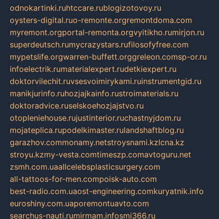
odnokartinki.ru
htccare.ru
blogizotovoy.ru
oysters-digital.ru
o-remonte.org
remontdoma.com
myremont.org
portal-remonta.org
vyitikho.ru
mirjon.ru
superdeutsch.ru
mycrazystars.ru
filosofyfree.com
mypetslife.org
warren-buffett.org
greleon.com
sp-or.ru
infoelectrik.ru
materialexpert.ru
detkiexpert.ru
doktorvilechit.ru
vsesvoimirykami.ru
instrumentgid.ru
manikjurinfo.ru
hozjajkainfo.ru
stroimaterials.ru
doktoradvice.ru
selskoehozjajstvo.ru
otopleniehouse.ru
justinterior.ru
chastnyjdom.ru
mojateplica.ru
podelkimaster.ru
landshaftblog.ru
garazhov.com
monamy.net
stroysnami.kz
lcna.kz
stroyu.kz
my-vesta.com
timeszp.com
avtoguru.net
zsmh.com.ua
allcelebsplasticsurgery.com
all-tattoos-for-men.com
poisk-auto.com
best-radio.com.ua
ost-engineering.com
kuryatnik.info
euroshiny.com.ua
poremontuavto.com
searchus-nauti.ru
mirmam.info
smi366.ru