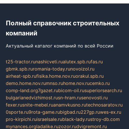
Полный справочник строительных
компаний
Актуальный каталог компаний по всей России
t25-tractor.ru
nashicveti.ru
alutex.spb.ru
fas.ru
gbmk.spb.ru
romania-today.ru
novoizol.ru
airheat-spb.ru
fisika.home.nov.ru
orakul.spb.ru
demo.home.nov.ru
mnso.ru
home.nov.ru
cemko.ru
comp-land.org
7gazet.ru
bicom-oil.ru
superiorsearch.ru
bulgarianedvizhimost.ru
sn-hram.ru
senovosti.ru
fexer.ru
snite-mebel.ru
anamvkusno.ru
technosaratov.ru
0sporte.ru
9rota-game.ru
bigbad.ru
227gp.ru
wes-ex.ru
pro-kirpichi.ru
israelsale.ru
black-lady.ru
stroy-db.com
mynances.org
ladalike.ru
zozor.ru
dvigremont.ru