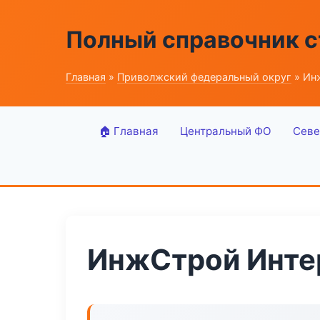
Полный справочник 
Главная
»
Приволжский федеральный округ
» Инж
🏠 Главная
Центральный ФО
Севе
ИнжСтрой Интер