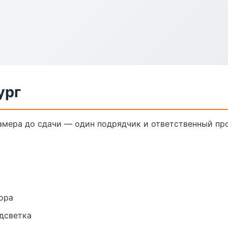
ург
амера до сдачи — один подрядчик и ответственный пр
ора
одсветка