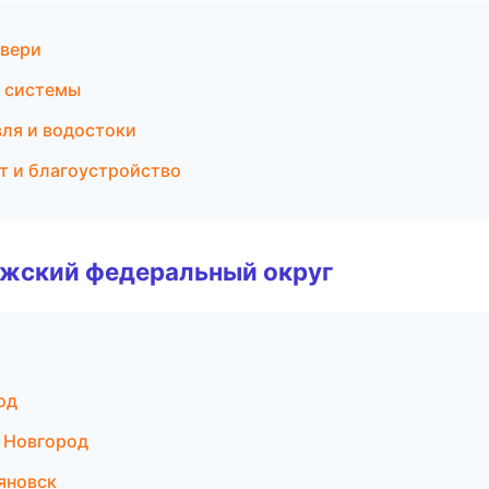
двери
 системы
ля и водостоки
т и благоустройство
лжский федеральный округ
од
 Новгород
яновск