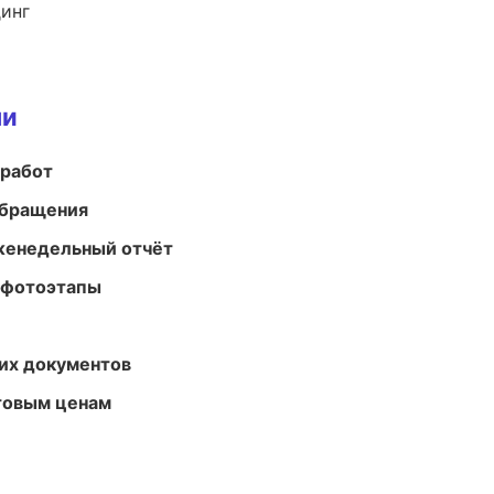
динг
ми
 работ
обращения
женедельный отчёт
 фотоэтапы
их документов
птовым ценам