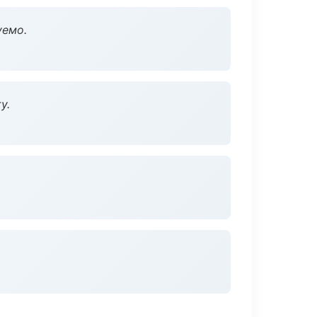
уемо.
у.