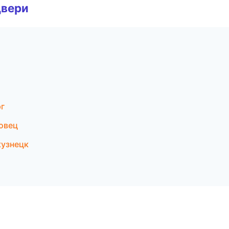
двери
г
овец
кузнецк