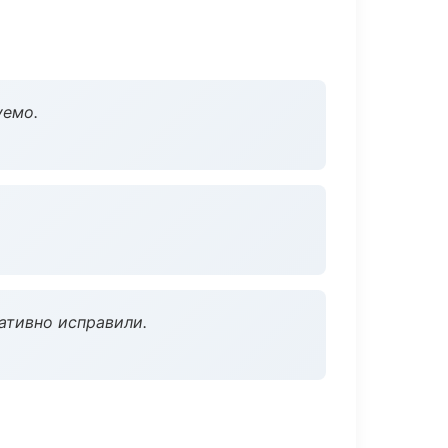
уемо.
ативно исправили.