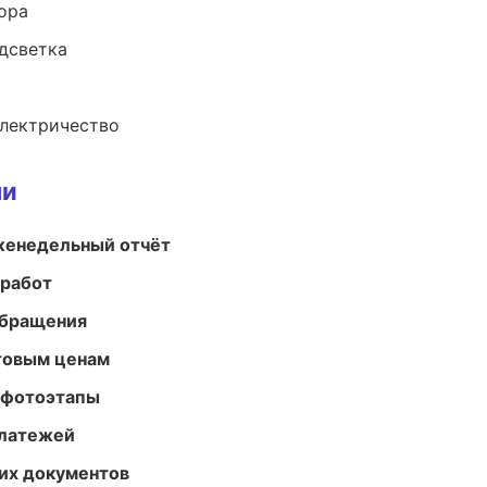
ора
одсветка
электричество
ми
женедельный отчёт
 работ
обращения
птовым ценам
 фотоэтапы
платежей
их документов