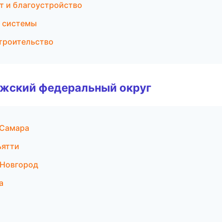
т и благоустройство
 системы
троительство
лжский федеральный округ
 Самара
ьятти
 Новгород
а