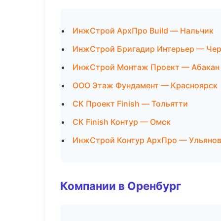
ИнжСтрой АрхПро Build — Нальчик
ИнжСтрой Бригадир Интерьер — Че
ИнжСтрой Монтаж Проект — Абакан
ООО Этаж Фундамент — Красноярск
СК Проект Finish — Тольятти
СК Finish Контур — Омск
ИнжСтрой Контур АрхПро — Ульяно
Компании в Оренбург