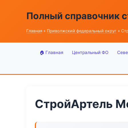
Полный справочник 
Главная
»
Приволжский федеральный округ
» Ст
🏠 Главная
Центральный ФО
Севе
СтройАртель М