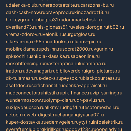
udalenka-club.ru
nerabotaetsite.ru
carszona-bu.ru
dash-cash-now.ru
bravoprod.ru
kinozadrot13.ru
hotteygroup.ru
bagira31.ru
dommarketnsk.ru
dveriland73.ru
nis-glonass51.ru
veles-doroga.ru
tb02.ru
vrema-zdorov.ru
velonik.ru
surgutgloss.ru
nike-air-max-95.ru
nadookna.ru
lubov-pic.ru
mobilreklama.ru
pds-nn.ru
socrat2000.ru
vgurin.ru
spksochi.ru
shkola-klassika.ru
sabeonline.ru
mosoblfencing.ru
masteroptica.ru
lucomoria.ru
iration.ru
devanagari.ru
biblioverde.ru
igro-pictures.ru
dk-tulamash.ru
s-dez-s.ru
peysok.ru
blackcountess.ru
asoftdoc.ru
scifichannel.ru
ocenka-appraisal.ru
mudconnector.ru
hitstih.ru
pik-finance.ru
vip-surfing.ru
wundermoscow.ru
olymp-clan.ru
dr-pavlush.ru
su2lgyoeucscn.ru
allkmv.ru
dhgfd.ru
tesotomeshell.ru
netoen.ru
web-digest.ru
changanqiyuana07.ru
kuper-dostavka.ru
edemvgelen.ru
ytyt.ru
infoelektrik.ru
everafterclub.org
kirillkgr.ru
goodv1234.ru
oopslady.ru