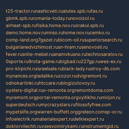
t25-tractor.ru
nashicveti.ru
alutex.spb.ru
fas.ru
gbmk.spb.ru
romania-today.ru
novoizol.ru
airheat-spb.ru
fisika.home.nov.ru
orakul.spb.ru
demo.home.nov.ru
mnso.ru
home.nov.ru
cemko.ru
comp-land.org
7gazet.ru
bicom-oil.ru
superiorsearch.ru
bulgarianedvizhimost.ru
sn-hram.ru
senovosti.ru
fexer.ru
snite-mebel.ru
anamvkusno.ru
technosaratov.ru
0sporte.ru
9rota-game.ru
bigbad.ru
227gp.ru
wes-ex.ru
pro-kirpichi.ru
israelsale.ru
black-lady.ru
stroy-db.com
mynances.org
ladalike.ru
zozor.ru
dvigremont.ru
odnokartinki.ru
htccare.ru
blogizotovoy.ru
oysters-digital.ru
o-remonte.org
remontdoma.com
myremont.org
portal-remonta.org
vyitikho.ru
mirjon.ru
superdeutsch.ru
mycrazystars.ru
filosofyfree.com
mypetslife.org
warren-buffett.org
greleon.com
sp-or.ru
infoelectrik.ru
materialexpert.ru
detkiexpert.ru
doktorvilechit.ru
vsesvoimirykami.ru
instrumentgid.ru