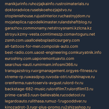
manikjurinfo.ru
hozjajkainfo.ru
stroimaterials.ru
doktoradvice.ru
selskoehozjajstvo.ru
otopleniehouse.ru
justinterior.ru
chastnyjdom.ru
mojateplica.ru
podelkimaster.ru
landshaftblog.ru
garazhov.com
monamy.net
stroysnami.kz
lcna.kz
stroyu.kz
my-vesta.com
timeszp.com
avtoguru.net
zsmh.com.ua
allcelebsplasticsurgery.com
all-tattoos-for-men.com
poisk-auto.com
best-radio.com.ua
ost-engineering.com
kuryatnik.info
euroshiny.com.ua
poremontuavto.com
searchus-nauti.ru
mirmam.info
smi366.ru
transgazstroy.ru
orgmanagement.org
yes-fitness.ru
xtreme-rp.ru
wasdpvp.ru
voda-otri.ru
tishinapve.ru
orenferma.ru
avtoservis-avgust.ru
lord-tv.ru
backstage-682-music.ru
lordfilm7.ru
lordfilm13.ru
prime-cars63.ru
un-believable.ru
codetool.ru
legardoauto.ru
lithasa.ru
muz-1.ru
gooddver.ru
kinozadrot-3.ru
qr-plus-promo.ru
2shizashop.ru