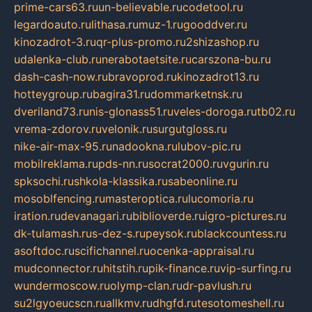
prime-cars63.ru
un-believable.ru
codetool.ru
legardoauto.ru
lithasa.ru
muz-1.ru
gooddver.ru
kinozadrot-3.ru
qr-plus-promo.ru
2shizashop.ru
udalenka-club.ru
nerabotaetsite.ru
carszona-bu.ru
dash-cash-now.ru
bravoprod.ru
kinozadrot13.ru
hotteygroup.ru
bagira31.ru
dommarketnsk.ru
dveriland73.ru
nis-glonass51.ru
veles-doroga.ru
tb02.ru
vrema-zdorov.ru
velonik.ru
surgutgloss.ru
nike-air-max-95.ru
nadookna.ru
lubov-pic.ru
mobilreklama.ru
pds-nn.ru
socrat2000.ru
vgurin.ru
spksochi.ru
shkola-klassika.ru
sabeonline.ru
mosoblfencing.ru
masteroptica.ru
lucomoria.ru
iration.ru
devanagari.ru
biblioverde.ru
igro-pictures.ru
dk-tulamash.ru
s-dez-s.ru
peysok.ru
blackcountess.ru
asoftdoc.ru
scifichannel.ru
ocenka-appraisal.ru
mudconnector.ru
hitstih.ru
pik-finance.ru
vip-surfing.ru
wundermoscow.ru
olymp-clan.ru
dr-pavlush.ru
su2lgyoeucscn.ru
allkmv.ru
dhgfd.ru
tesotomeshell.ru