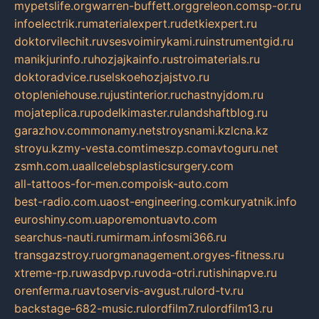
mypetslife.org
warren-buffett.org
greleon.com
sp-or.ru
infoelectrik.ru
materialexpert.ru
detkiexpert.ru
doktorvilechit.ru
vsesvoimirykami.ru
instrumentgid.ru
manikjurinfo.ru
hozjajkainfo.ru
stroimaterials.ru
doktoradvice.ru
selskoehozjajstvo.ru
otopleniehouse.ru
justinterior.ru
chastnyjdom.ru
mojateplica.ru
podelkimaster.ru
landshaftblog.ru
garazhov.com
monamy.net
stroysnami.kz
lcna.kz
stroyu.kz
my-vesta.com
timeszp.com
avtoguru.net
zsmh.com.ua
allcelebsplasticsurgery.com
all-tattoos-for-men.com
poisk-auto.com
best-radio.com.ua
ost-engineering.com
kuryatnik.info
euroshiny.com.ua
poremontuavto.com
searchus-nauti.ru
mirmam.info
smi366.ru
transgazstroy.ru
orgmanagement.org
yes-fitness.ru
xtreme-rp.ru
wasdpvp.ru
voda-otri.ru
tishinapve.ru
orenferma.ru
avtoservis-avgust.ru
lord-tv.ru
backstage-682-music.ru
lordfilm7.ru
lordfilm13.ru