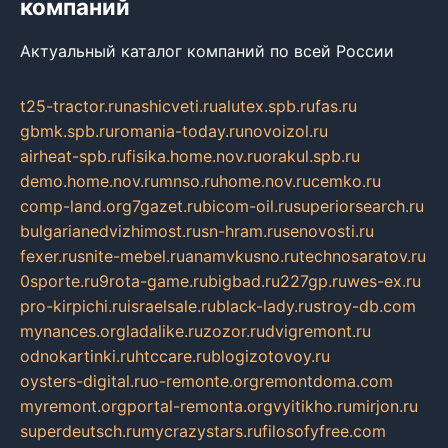
компаний
Актуальный каталог компаний по всей России
t25-tractor.ru
nashicveti.ru
alutex.spb.ru
fas.ru
gbmk.spb.ru
romania-today.ru
novoizol.ru
airheat-spb.ru
fisika.home.nov.ru
orakul.spb.ru
demo.home.nov.ru
mnso.ru
home.nov.ru
cemko.ru
comp-land.org
7gazet.ru
bicom-oil.ru
superiorsearch.ru
bulgarianedvizhimost.ru
sn-hram.ru
senovosti.ru
fexer.ru
snite-mebel.ru
anamvkusno.ru
technosaratov.ru
0sporte.ru
9rota-game.ru
bigbad.ru
227gp.ru
wes-ex.ru
pro-kirpichi.ru
israelsale.ru
black-lady.ru
stroy-db.com
mynances.org
ladalike.ru
zozor.ru
dvigremont.ru
odnokartinki.ru
htccare.ru
blogizotovoy.ru
oysters-digital.ru
o-remonte.org
remontdoma.com
myremont.org
portal-remonta.org
vyitikho.ru
mirjon.ru
superdeutsch.ru
mycrazystars.ru
filosofyfree.com