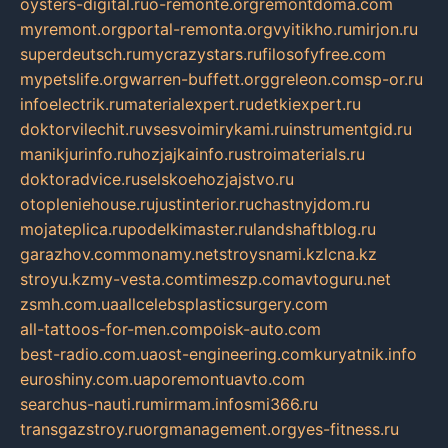
oysters-digital.ru
o-remonte.org
remontdoma.com
myremont.org
portal-remonta.org
vyitikho.ru
mirjon.ru
superdeutsch.ru
mycrazystars.ru
filosofyfree.com
mypetslife.org
warren-buffett.org
greleon.com
sp-or.ru
infoelectrik.ru
materialexpert.ru
detkiexpert.ru
doktorvilechit.ru
vsesvoimirykami.ru
instrumentgid.ru
manikjurinfo.ru
hozjajkainfo.ru
stroimaterials.ru
doktoradvice.ru
selskoehozjajstvo.ru
otopleniehouse.ru
justinterior.ru
chastnyjdom.ru
mojateplica.ru
podelkimaster.ru
landshaftblog.ru
garazhov.com
monamy.net
stroysnami.kz
lcna.kz
stroyu.kz
my-vesta.com
timeszp.com
avtoguru.net
zsmh.com.ua
allcelebsplasticsurgery.com
all-tattoos-for-men.com
poisk-auto.com
best-radio.com.ua
ost-engineering.com
kuryatnik.info
euroshiny.com.ua
poremontuavto.com
searchus-nauti.ru
mirmam.info
smi366.ru
transgazstroy.ru
orgmanagement.org
yes-fitness.ru