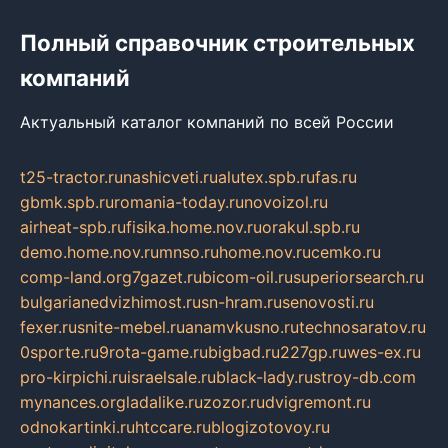
Полный справочник строительных
компаний
Актуальный каталог компаний по всей России
t25-tractor.ru
nashicveti.ru
alutex.spb.ru
fas.ru
gbmk.spb.ru
romania-today.ru
novoizol.ru
airheat-spb.ru
fisika.home.nov.ru
orakul.spb.ru
demo.home.nov.ru
mnso.ru
home.nov.ru
cemko.ru
comp-land.org
7gazet.ru
bicom-oil.ru
superiorsearch.ru
bulgarianedvizhimost.ru
sn-hram.ru
senovosti.ru
fexer.ru
snite-mebel.ru
anamvkusno.ru
technosaratov.ru
0sporte.ru
9rota-game.ru
bigbad.ru
227gp.ru
wes-ex.ru
pro-kirpichi.ru
israelsale.ru
black-lady.ru
stroy-db.com
mynances.org
ladalike.ru
zozor.ru
dvigremont.ru
odnokartinki.ru
htccare.ru
blogizotovoy.ru