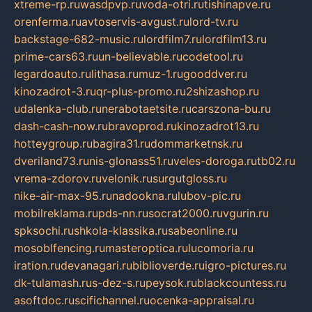
xtreme-rp.ru
wasdpvp.ru
voda-otri.ru
tishinapve.ru
orenferma.ru
avtoservis-avgust.ru
lord-tv.ru
backstage-682-music.ru
lordfilm7.ru
lordfilm13.ru
prime-cars63.ru
un-believable.ru
codetool.ru
legardoauto.ru
lithasa.ru
muz-1.ru
gooddver.ru
kinozadrot-3.ru
qr-plus-promo.ru
2shizashop.ru
udalenka-club.ru
nerabotaetsite.ru
carszona-bu.ru
dash-cash-now.ru
bravoprod.ru
kinozadrot13.ru
hotteygroup.ru
bagira31.ru
dommarketnsk.ru
dveriland73.ru
nis-glonass51.ru
veles-doroga.ru
tb02.ru
vrema-zdorov.ru
velonik.ru
surgutgloss.ru
nike-air-max-95.ru
nadookna.ru
lubov-pic.ru
mobilreklama.ru
pds-nn.ru
socrat2000.ru
vgurin.ru
spksochi.ru
shkola-klassika.ru
sabeonline.ru
mosoblfencing.ru
masteroptica.ru
lucomoria.ru
iration.ru
devanagari.ru
biblioverde.ru
igro-pictures.ru
dk-tulamash.ru
s-dez-s.ru
peysok.ru
blackcountess.ru
asoftdoc.ru
scifichannel.ru
ocenka-appraisal.ru