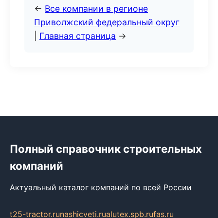
←
Все компании в регионе
Приволжский федеральный округ
|
Главная страница
→
Полный справочник строительных
компаний
Актуальный каталог компаний по всей России
t25-tractor.ru
nashicveti.ru
alutex.spb.ru
fas.ru