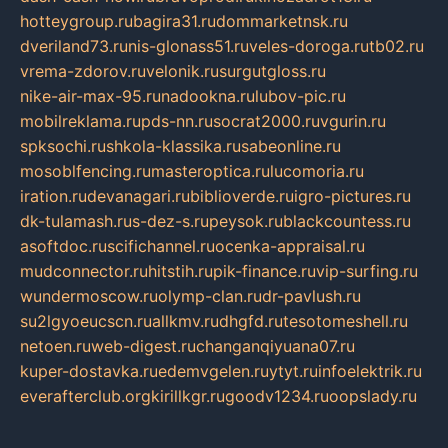
hotteygroup.ru
bagira31.ru
dommarketnsk.ru
dveriland73.ru
nis-glonass51.ru
veles-doroga.ru
tb02.ru
vrema-zdorov.ru
velonik.ru
surgutgloss.ru
nike-air-max-95.ru
nadookna.ru
lubov-pic.ru
mobilreklama.ru
pds-nn.ru
socrat2000.ru
vgurin.ru
spksochi.ru
shkola-klassika.ru
sabeonline.ru
mosoblfencing.ru
masteroptica.ru
lucomoria.ru
iration.ru
devanagari.ru
biblioverde.ru
igro-pictures.ru
dk-tulamash.ru
s-dez-s.ru
peysok.ru
blackcountess.ru
asoftdoc.ru
scifichannel.ru
ocenka-appraisal.ru
mudconnector.ru
hitstih.ru
pik-finance.ru
vip-surfing.ru
wundermoscow.ru
olymp-clan.ru
dr-pavlush.ru
su2lgyoeucscn.ru
allkmv.ru
dhgfd.ru
tesotomeshell.ru
netoen.ru
web-digest.ru
changanqiyuana07.ru
kuper-dostavka.ru
edemvgelen.ru
ytyt.ru
infoelektrik.ru
everafterclub.org
kirillkgr.ru
goodv1234.ru
oopslady.ru