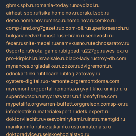
gbmk.spb.ru
romania-today.ru
novoizol.ru
airheat-spb.ru
fisika.home.nov.ru
orakul.spb.ru
demo.home.nov.ru
mnso.ru
home.nov.ru
cemko.ru
comp-land.org
7gazet.ru
bicom-oil.ru
superiorsearch.ru
bulgarianedvizhimost.ru
sn-hram.ru
senovosti.ru
fexer.ru
snite-mebel.ru
anamvkusno.ru
technosaratov.ru
0sporte.ru
9rota-game.ru
bigbad.ru
227gp.ru
wes-ex.ru
pro-kirpichi.ru
israelsale.ru
black-lady.ru
stroy-db.com
mynances.org
ladalike.ru
zozor.ru
dvigremont.ru
odnokartinki.ru
htccare.ru
blogizotovoy.ru
oysters-digital.ru
o-remonte.org
remontdoma.com
myremont.org
portal-remonta.org
vyitikho.ru
mirjon.ru
superdeutsch.ru
mycrazystars.ru
filosofyfree.com
mypetslife.org
warren-buffett.org
greleon.com
sp-or.ru
infoelectrik.ru
materialexpert.ru
detkiexpert.ru
doktorvilechit.ru
vsesvoimirykami.ru
instrumentgid.ru
manikjurinfo.ru
hozjajkainfo.ru
stroimaterials.ru
doktoradvice.ru
selskoehozjajstvo.ru