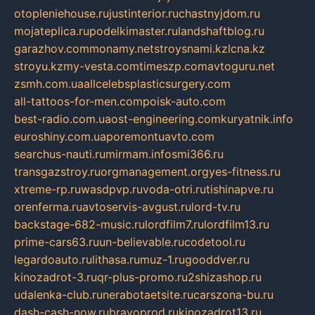
otopleniehouse.ru
justinterior.ru
chastnyjdom.ru
mojateplica.ru
podelkimaster.ru
landshaftblog.ru
garazhov.com
monamy.net
stroysnami.kz
lcna.kz
stroyu.kz
my-vesta.com
timeszp.com
avtoguru.net
zsmh.com.ua
allcelebsplasticsurgery.com
all-tattoos-for-men.com
poisk-auto.com
best-radio.com.ua
ost-engineering.com
kuryatnik.info
euroshiny.com.ua
poremontuavto.com
searchus-nauti.ru
mirmam.info
smi366.ru
transgazstroy.ru
orgmanagement.org
yes-fitness.ru
xtreme-rp.ru
wasdpvp.ru
voda-otri.ru
tishinapve.ru
orenferma.ru
avtoservis-avgust.ru
lord-tv.ru
backstage-682-music.ru
lordfilm7.ru
lordfilm13.ru
prime-cars63.ru
un-believable.ru
codetool.ru
legardoauto.ru
lithasa.ru
muz-1.ru
gooddver.ru
kinozadrot-3.ru
qr-plus-promo.ru
2shizashop.ru
udalenka-club.ru
nerabotaetsite.ru
carszona-bu.ru
dash-cash-now.ru
bravoprod.ru
kinozadrot13.ru