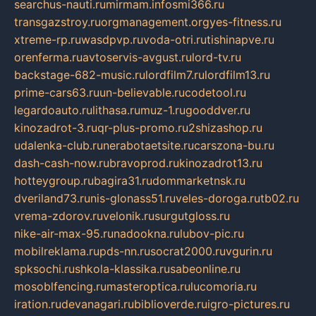
searchus-nauti.ru
mirmam.info
smi366.ru
transgazstroy.ru
orgmanagement.org
yes-fitness.ru
xtreme-rp.ru
wasdpvp.ru
voda-otri.ru
tishinapve.ru
orenferma.ru
avtoservis-avgust.ru
lord-tv.ru
backstage-682-music.ru
lordfilm7.ru
lordfilm13.ru
prime-cars63.ru
un-believable.ru
codetool.ru
legardoauto.ru
lithasa.ru
muz-1.ru
gooddver.ru
kinozadrot-3.ru
qr-plus-promo.ru
2shizashop.ru
udalenka-club.ru
nerabotaetsite.ru
carszona-bu.ru
dash-cash-now.ru
bravoprod.ru
kinozadrot13.ru
hotteygroup.ru
bagira31.ru
dommarketnsk.ru
dveriland73.ru
nis-glonass51.ru
veles-doroga.ru
tb02.ru
vrema-zdorov.ru
velonik.ru
surgutgloss.ru
nike-air-max-95.ru
nadookna.ru
lubov-pic.ru
mobilreklama.ru
pds-nn.ru
socrat2000.ru
vgurin.ru
spksochi.ru
shkola-klassika.ru
sabeonline.ru
mosoblfencing.ru
masteroptica.ru
lucomoria.ru
iration.ru
devanagari.ru
biblioverde.ru
igro-pictures.ru