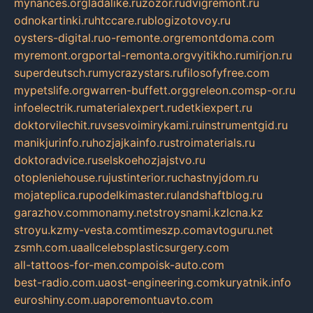
mynances.org
ladalike.ru
zozor.ru
dvigremont.ru
odnokartinki.ru
htccare.ru
blogizotovoy.ru
oysters-digital.ru
o-remonte.org
remontdoma.com
myremont.org
portal-remonta.org
vyitikho.ru
mirjon.ru
superdeutsch.ru
mycrazystars.ru
filosofyfree.com
mypetslife.org
warren-buffett.org
greleon.com
sp-or.ru
infoelectrik.ru
materialexpert.ru
detkiexpert.ru
doktorvilechit.ru
vsesvoimirykami.ru
instrumentgid.ru
manikjurinfo.ru
hozjajkainfo.ru
stroimaterials.ru
doktoradvice.ru
selskoehozjajstvo.ru
otopleniehouse.ru
justinterior.ru
chastnyjdom.ru
mojateplica.ru
podelkimaster.ru
landshaftblog.ru
garazhov.com
monamy.net
stroysnami.kz
lcna.kz
stroyu.kz
my-vesta.com
timeszp.com
avtoguru.net
zsmh.com.ua
allcelebsplasticsurgery.com
all-tattoos-for-men.com
poisk-auto.com
best-radio.com.ua
ost-engineering.com
kuryatnik.info
euroshiny.com.ua
poremontuavto.com