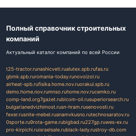
Полный справочник строительных
компаний
Актуальный каталог компаний по всей России
t25-tractor.ru
nashicveti.ru
alutex.spb.ru
fas.ru
gbmk.spb.ru
romania-today.ru
novoizol.ru
airheat-spb.ru
fisika.home.nov.ru
orakul.spb.ru
demo.home.nov.ru
mnso.ru
home.nov.ru
cemko.ru
comp-land.org
7gazet.ru
bicom-oil.ru
superiorsearch.ru
bulgarianedvizhimost.ru
sn-hram.ru
senovosti.ru
fexer.ru
snite-mebel.ru
anamvkusno.ru
technosaratov.ru
0sporte.ru
9rota-game.ru
bigbad.ru
227gp.ru
wes-ex.ru
pro-kirpichi.ru
israelsale.ru
black-lady.ru
stroy-db.com