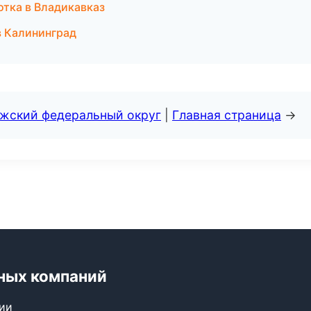
отка в Владикавказ
в Калининград
лжский федеральный округ
|
Главная страница
→
ных компаний
сии