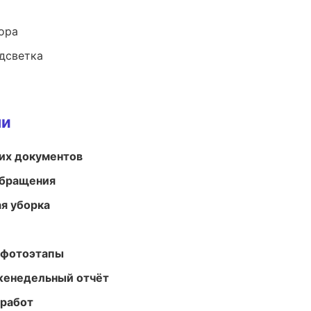
ора
одсветка
ми
их документов
обращения
ая уборка
 фотоэтапы
женедельный отчёт
 работ