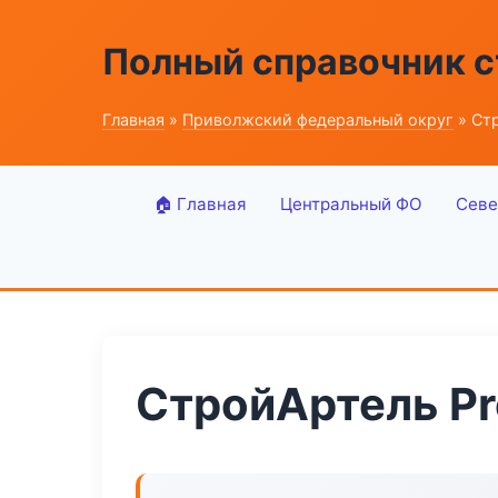
Полный справочник 
Главная
»
Приволжский федеральный округ
» Ст
🏠 Главная
Центральный ФО
Севе
СтройАртель Pr