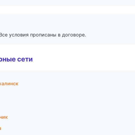
Все условия прописаны в договоре.
рные сети
халинск
чик
а