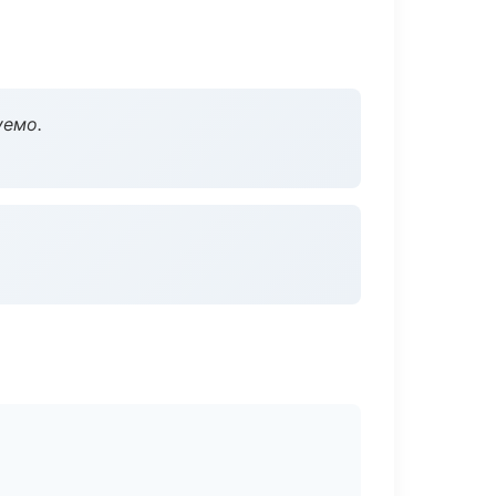
уемо.