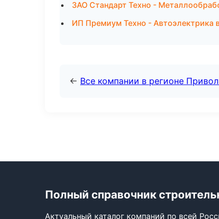
ЗАО Стандарт Техно - Металлообраб
ИП Премиум Техно - Автоэлектрика 
←
Все компании в регионе Приво
Полный справочник строитель
Актуальный каталог компаний по всей Рос