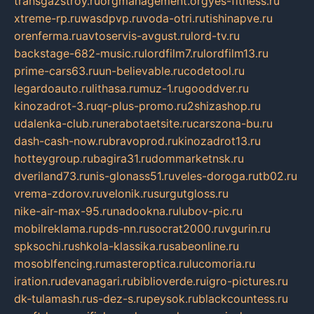
transgazstroy.ru
orgmanagement.org
yes-fitness.ru
xtreme-rp.ru
wasdpvp.ru
voda-otri.ru
tishinapve.ru
orenferma.ru
avtoservis-avgust.ru
lord-tv.ru
backstage-682-music.ru
lordfilm7.ru
lordfilm13.ru
prime-cars63.ru
un-believable.ru
codetool.ru
legardoauto.ru
lithasa.ru
muz-1.ru
gooddver.ru
kinozadrot-3.ru
qr-plus-promo.ru
2shizashop.ru
udalenka-club.ru
nerabotaetsite.ru
carszona-bu.ru
dash-cash-now.ru
bravoprod.ru
kinozadrot13.ru
hotteygroup.ru
bagira31.ru
dommarketnsk.ru
dveriland73.ru
nis-glonass51.ru
veles-doroga.ru
tb02.ru
vrema-zdorov.ru
velonik.ru
surgutgloss.ru
nike-air-max-95.ru
nadookna.ru
lubov-pic.ru
mobilreklama.ru
pds-nn.ru
socrat2000.ru
vgurin.ru
spksochi.ru
shkola-klassika.ru
sabeonline.ru
mosoblfencing.ru
masteroptica.ru
lucomoria.ru
iration.ru
devanagari.ru
biblioverde.ru
igro-pictures.ru
dk-tulamash.ru
s-dez-s.ru
peysok.ru
blackcountess.ru