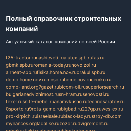
Полный справочник строительных
компаний
Актуальный каталог компаний по всей России
t25-tractor.ru
nashicveti.ru
alutex.spb.ru
fas.ru
gbmk.spb.ru
romania-today.ru
novoizol.ru
airheat-spb.ru
fisika.home.nov.ru
orakul.spb.ru
demo.home.nov.ru
mnso.ru
home.nov.ru
cemko.ru
comp-land.org
7gazet.ru
bicom-oil.ru
superiorsearch.ru
bulgarianedvizhimost.ru
sn-hram.ru
senovosti.ru
fexer.ru
snite-mebel.ru
anamvkusno.ru
technosaratov.ru
0sporte.ru
9rota-game.ru
bigbad.ru
227gp.ru
wes-ex.ru
pro-kirpichi.ru
israelsale.ru
black-lady.ru
stroy-db.com
mynances.org
ladalike.ru
zozor.ru
dvigremont.ru
odnokartinki.ru
htccare.ru
blogizotovoy.ru