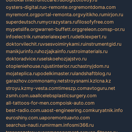
oysters-digital.ru
o-remonte.org
remontdoma.com
myremont.org
portal-remonta.org
vyitikho.ru
mirjon.ru
superdeutsch.ru
mycrazystars.ru
filosofyfree.com
mypetslife.org
warren-buffett.org
greleon.com
sp-or.ru
infoelectrik.ru
materialexpert.ru
detkiexpert.ru
doktorvilechit.ru
vsesvoimirykami.ru
instrumentgid.ru
manikjurinfo.ru
hozjajkainfo.ru
stroimaterials.ru
doktoradvice.ru
selskoehozjajstvo.ru
otopleniehouse.ru
justinterior.ru
chastnyjdom.ru
mojateplica.ru
podelkimaster.ru
landshaftblog.ru
garazhov.com
monamy.net
stroysnami.kz
lcna.kz
stroyu.kz
my-vesta.com
timeszp.com
avtoguru.net
zsmh.com.ua
allcelebsplasticsurgery.com
all-tattoos-for-men.com
poisk-auto.com
best-radio.com.ua
ost-engineering.com
kuryatnik.info
euroshiny.com.ua
poremontuavto.com
searchus-nauti.ru
mirmam.info
smi366.ru