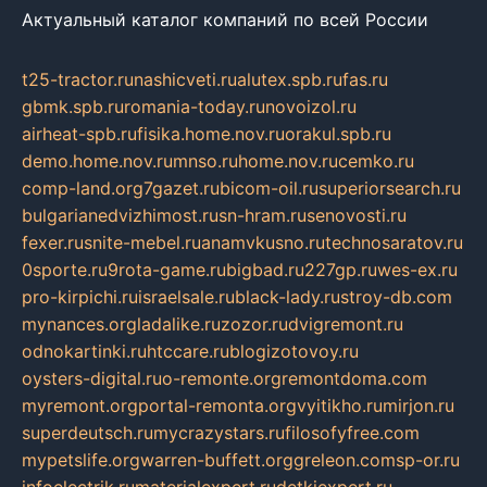
Актуальный каталог компаний по всей России
t25-tractor.ru
nashicveti.ru
alutex.spb.ru
fas.ru
gbmk.spb.ru
romania-today.ru
novoizol.ru
airheat-spb.ru
fisika.home.nov.ru
orakul.spb.ru
demo.home.nov.ru
mnso.ru
home.nov.ru
cemko.ru
comp-land.org
7gazet.ru
bicom-oil.ru
superiorsearch.ru
bulgarianedvizhimost.ru
sn-hram.ru
senovosti.ru
fexer.ru
snite-mebel.ru
anamvkusno.ru
technosaratov.ru
0sporte.ru
9rota-game.ru
bigbad.ru
227gp.ru
wes-ex.ru
pro-kirpichi.ru
israelsale.ru
black-lady.ru
stroy-db.com
mynances.org
ladalike.ru
zozor.ru
dvigremont.ru
odnokartinki.ru
htccare.ru
blogizotovoy.ru
oysters-digital.ru
o-remonte.org
remontdoma.com
myremont.org
portal-remonta.org
vyitikho.ru
mirjon.ru
superdeutsch.ru
mycrazystars.ru
filosofyfree.com
mypetslife.org
warren-buffett.org
greleon.com
sp-or.ru