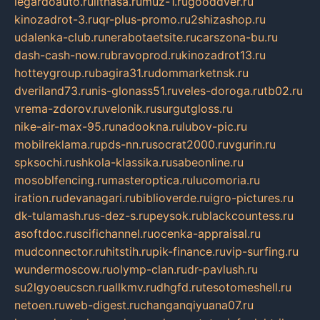
legardoauto.ru
lithasa.ru
muz-1.ru
gooddver.ru
kinozadrot-3.ru
qr-plus-promo.ru
2shizashop.ru
udalenka-club.ru
nerabotaetsite.ru
carszona-bu.ru
dash-cash-now.ru
bravoprod.ru
kinozadrot13.ru
hotteygroup.ru
bagira31.ru
dommarketnsk.ru
dveriland73.ru
nis-glonass51.ru
veles-doroga.ru
tb02.ru
vrema-zdorov.ru
velonik.ru
surgutgloss.ru
nike-air-max-95.ru
nadookna.ru
lubov-pic.ru
mobilreklama.ru
pds-nn.ru
socrat2000.ru
vgurin.ru
spksochi.ru
shkola-klassika.ru
sabeonline.ru
mosoblfencing.ru
masteroptica.ru
lucomoria.ru
iration.ru
devanagari.ru
biblioverde.ru
igro-pictures.ru
dk-tulamash.ru
s-dez-s.ru
peysok.ru
blackcountess.ru
asoftdoc.ru
scifichannel.ru
ocenka-appraisal.ru
mudconnector.ru
hitstih.ru
pik-finance.ru
vip-surfing.ru
wundermoscow.ru
olymp-clan.ru
dr-pavlush.ru
su2lgyoeucscn.ru
allkmv.ru
dhgfd.ru
tesotomeshell.ru
netoen.ru
web-digest.ru
changanqiyuana07.ru