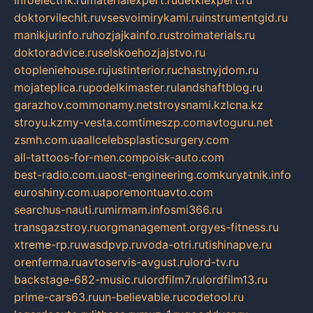
infoelectrik.ru
materialexpert.ru
detkiexpert.ru
doktorvilechit.ru
vsesvoimirykami.ru
instrumentgid.ru
manikjurinfo.ru
hozjajkainfo.ru
stroimaterials.ru
doktoradvice.ru
selskoehozjajstvo.ru
otopleniehouse.ru
justinterior.ru
chastnyjdom.ru
mojateplica.ru
podelkimaster.ru
landshaftblog.ru
garazhov.com
monamy.net
stroysnami.kz
lcna.kz
stroyu.kz
my-vesta.com
timeszp.com
avtoguru.net
zsmh.com.ua
allcelebsplasticsurgery.com
all-tattoos-for-men.com
poisk-auto.com
best-radio.com.ua
ost-engineering.com
kuryatnik.info
euroshiny.com.ua
poremontuavto.com
searchus-nauti.ru
mirmam.info
smi366.ru
transgazstroy.ru
orgmanagement.org
yes-fitness.ru
xtreme-rp.ru
wasdpvp.ru
voda-otri.ru
tishinapve.ru
orenferma.ru
avtoservis-avgust.ru
lord-tv.ru
backstage-682-music.ru
lordfilm7.ru
lordfilm13.ru
prime-cars63.ru
un-believable.ru
codetool.ru