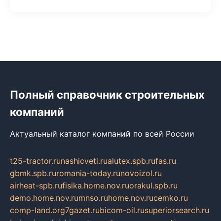
Полный справочник строительных
компаний
Актуальный каталог компаний по всей России
t25-tractor.ru
nashicveti.ru
alutex.spb.ru
fas.ru
gbmk.spb.ru
romania-today.ru
novoizol.ru
airheat-spb.ru
fisika.home.nov.ru
orakul.spb.ru
demo.home.nov.ru
mnso.ru
home.nov.ru
cemko.ru
comp-land.org
7gazet.ru
bicom-oil.ru
superiorsearch.ru