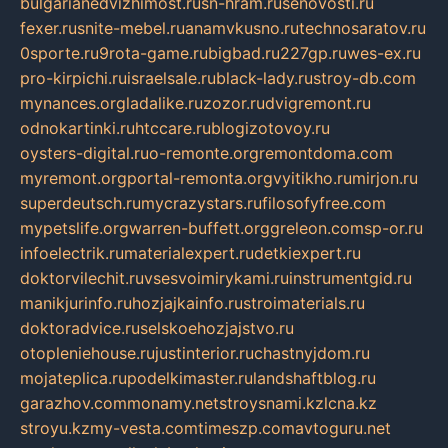
bulgarianedvizhimost.ru
sn-hram.ru
senovosti.ru
fexer.ru
snite-mebel.ru
anamvkusno.ru
technosaratov.ru
0sporte.ru
9rota-game.ru
bigbad.ru
227gp.ru
wes-ex.ru
pro-kirpichi.ru
israelsale.ru
black-lady.ru
stroy-db.com
mynances.org
ladalike.ru
zozor.ru
dvigremont.ru
odnokartinki.ru
htccare.ru
blogizotovoy.ru
oysters-digital.ru
o-remonte.org
remontdoma.com
myremont.org
portal-remonta.org
vyitikho.ru
mirjon.ru
superdeutsch.ru
mycrazystars.ru
filosofyfree.com
mypetslife.org
warren-buffett.org
greleon.com
sp-or.ru
infoelectrik.ru
materialexpert.ru
detkiexpert.ru
doktorvilechit.ru
vsesvoimirykami.ru
instrumentgid.ru
manikjurinfo.ru
hozjajkainfo.ru
stroimaterials.ru
doktoradvice.ru
selskoehozjajstvo.ru
otopleniehouse.ru
justinterior.ru
chastnyjdom.ru
mojateplica.ru
podelkimaster.ru
landshaftblog.ru
garazhov.com
monamy.net
stroysnami.kz
lcna.kz
stroyu.kz
my-vesta.com
timeszp.com
avtoguru.net