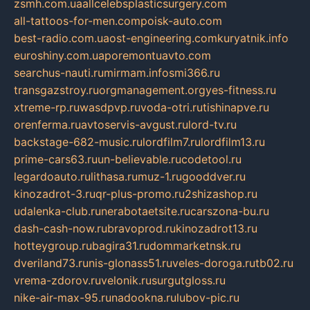
zsmh.com.ua
allcelebsplasticsurgery.com
all-tattoos-for-men.com
poisk-auto.com
best-radio.com.ua
ost-engineering.com
kuryatnik.info
euroshiny.com.ua
poremontuavto.com
searchus-nauti.ru
mirmam.info
smi366.ru
transgazstroy.ru
orgmanagement.org
yes-fitness.ru
xtreme-rp.ru
wasdpvp.ru
voda-otri.ru
tishinapve.ru
orenferma.ru
avtoservis-avgust.ru
lord-tv.ru
backstage-682-music.ru
lordfilm7.ru
lordfilm13.ru
prime-cars63.ru
un-believable.ru
codetool.ru
legardoauto.ru
lithasa.ru
muz-1.ru
gooddver.ru
kinozadrot-3.ru
qr-plus-promo.ru
2shizashop.ru
udalenka-club.ru
nerabotaetsite.ru
carszona-bu.ru
dash-cash-now.ru
bravoprod.ru
kinozadrot13.ru
hotteygroup.ru
bagira31.ru
dommarketnsk.ru
dveriland73.ru
nis-glonass51.ru
veles-doroga.ru
tb02.ru
vrema-zdorov.ru
velonik.ru
surgutgloss.ru
nike-air-max-95.ru
nadookna.ru
lubov-pic.ru