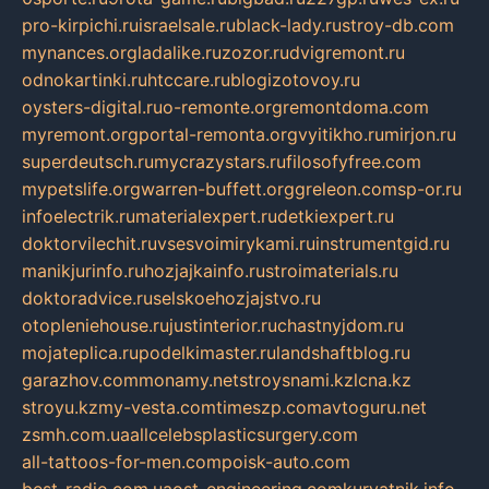
pro-kirpichi.ru
israelsale.ru
black-lady.ru
stroy-db.com
mynances.org
ladalike.ru
zozor.ru
dvigremont.ru
odnokartinki.ru
htccare.ru
blogizotovoy.ru
oysters-digital.ru
o-remonte.org
remontdoma.com
myremont.org
portal-remonta.org
vyitikho.ru
mirjon.ru
superdeutsch.ru
mycrazystars.ru
filosofyfree.com
mypetslife.org
warren-buffett.org
greleon.com
sp-or.ru
infoelectrik.ru
materialexpert.ru
detkiexpert.ru
doktorvilechit.ru
vsesvoimirykami.ru
instrumentgid.ru
manikjurinfo.ru
hozjajkainfo.ru
stroimaterials.ru
doktoradvice.ru
selskoehozjajstvo.ru
otopleniehouse.ru
justinterior.ru
chastnyjdom.ru
mojateplica.ru
podelkimaster.ru
landshaftblog.ru
garazhov.com
monamy.net
stroysnami.kz
lcna.kz
stroyu.kz
my-vesta.com
timeszp.com
avtoguru.net
zsmh.com.ua
allcelebsplasticsurgery.com
all-tattoos-for-men.com
poisk-auto.com