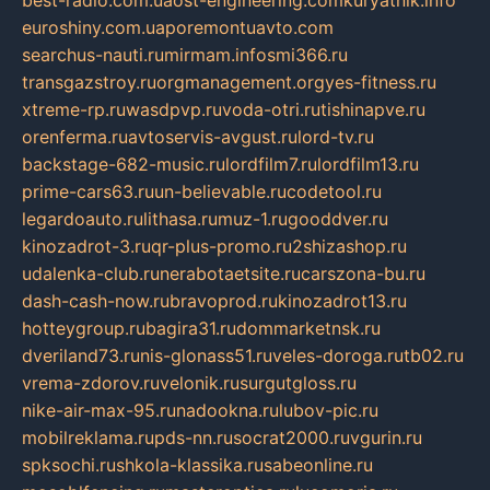
best-radio.com.ua
ost-engineering.com
kuryatnik.info
euroshiny.com.ua
poremontuavto.com
searchus-nauti.ru
mirmam.info
smi366.ru
transgazstroy.ru
orgmanagement.org
yes-fitness.ru
xtreme-rp.ru
wasdpvp.ru
voda-otri.ru
tishinapve.ru
orenferma.ru
avtoservis-avgust.ru
lord-tv.ru
backstage-682-music.ru
lordfilm7.ru
lordfilm13.ru
prime-cars63.ru
un-believable.ru
codetool.ru
legardoauto.ru
lithasa.ru
muz-1.ru
gooddver.ru
kinozadrot-3.ru
qr-plus-promo.ru
2shizashop.ru
udalenka-club.ru
nerabotaetsite.ru
carszona-bu.ru
dash-cash-now.ru
bravoprod.ru
kinozadrot13.ru
hotteygroup.ru
bagira31.ru
dommarketnsk.ru
dveriland73.ru
nis-glonass51.ru
veles-doroga.ru
tb02.ru
vrema-zdorov.ru
velonik.ru
surgutgloss.ru
nike-air-max-95.ru
nadookna.ru
lubov-pic.ru
mobilreklama.ru
pds-nn.ru
socrat2000.ru
vgurin.ru
spksochi.ru
shkola-klassika.ru
sabeonline.ru