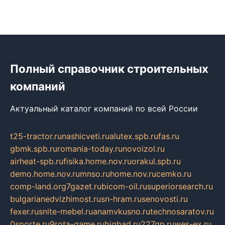
Полный справочник строительных
компаний
Актуальный каталог компаний по всей России
t25-tractor.ru
nashicveti.ru
alutex.spb.ru
fas.ru
gbmk.spb.ru
romania-today.ru
novoizol.ru
airheat-spb.ru
fisika.home.nov.ru
orakul.spb.ru
demo.home.nov.ru
mnso.ru
home.nov.ru
cemko.ru
comp-land.org
7gazet.ru
bicom-oil.ru
superiorsearch.ru
bulgarianedvizhimost.ru
sn-hram.ru
senovosti.ru
fexer.ru
snite-mebel.ru
anamvkusno.ru
technosaratov.ru
0sporte.ru
9rota-game.ru
bigbad.ru
227gp.ru
wes-ex.ru