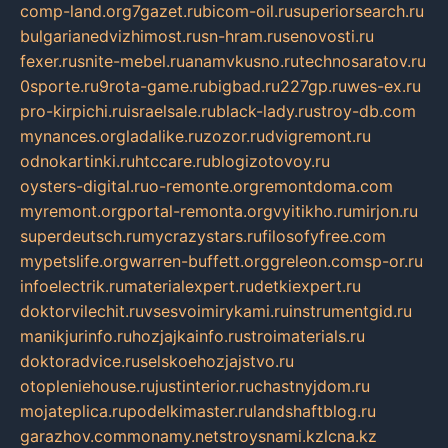
comp-land.org
7gazet.ru
bicom-oil.ru
superiorsearch.ru
bulgarianedvizhimost.ru
sn-hram.ru
senovosti.ru
fexer.ru
snite-mebel.ru
anamvkusno.ru
technosaratov.ru
0sporte.ru
9rota-game.ru
bigbad.ru
227gp.ru
wes-ex.ru
pro-kirpichi.ru
israelsale.ru
black-lady.ru
stroy-db.com
mynances.org
ladalike.ru
zozor.ru
dvigremont.ru
odnokartinki.ru
htccare.ru
blogizotovoy.ru
oysters-digital.ru
o-remonte.org
remontdoma.com
myremont.org
portal-remonta.org
vyitikho.ru
mirjon.ru
superdeutsch.ru
mycrazystars.ru
filosofyfree.com
mypetslife.org
warren-buffett.org
greleon.com
sp-or.ru
infoelectrik.ru
materialexpert.ru
detkiexpert.ru
doktorvilechit.ru
vsesvoimirykami.ru
instrumentgid.ru
manikjurinfo.ru
hozjajkainfo.ru
stroimaterials.ru
doktoradvice.ru
selskoehozjajstvo.ru
otopleniehouse.ru
justinterior.ru
chastnyjdom.ru
mojateplica.ru
podelkimaster.ru
landshaftblog.ru
garazhov.com
monamy.net
stroysnami.kz
lcna.kz