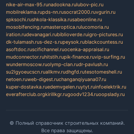
nike-air-max-95.ru
nadookna.ru
lubov-pic.ru
mobilreklama.ru
pds-nn.ru
socrat2000.ru
vgurin.ru
spksochi.ru
shkola-klassika.ru
sabeonline.ru
mosoblfencing.ru
masteroptica.ru
lucomoria.ru
iration.ru
devanagari.ru
biblioverde.ru
igro-pictures.ru
dk-tulamash.ru
s-dez-s.ru
peysok.ru
blackcountess.ru
asoftdoc.ru
scifichannel.ru
ocenka-appraisal.ru
mudconnector.ru
hitstih.ru
pik-finance.ru
vip-surfing.ru
wundermoscow.ru
olymp-clan.ru
dr-pavlush.ru
su2lgyoeucscn.ru
allkmv.ru
dhgfd.ru
tesotomeshell.ru
netoen.ru
web-digest.ru
changanqiyuana07.ru
kuper-dostavka.ru
edemvgelen.ru
ytyt.ru
infoelektrik.ru
everafterclub.org
kirillkgr.ru
goodv1234.ru
oopslady.ru
© Полный справочник строительных компаний.
Все права защищены.