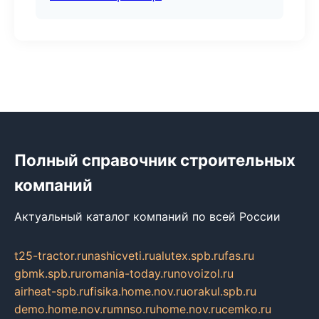
Полный справочник строительных
компаний
Актуальный каталог компаний по всей России
t25-tractor.ru
nashicveti.ru
alutex.spb.ru
fas.ru
gbmk.spb.ru
romania-today.ru
novoizol.ru
airheat-spb.ru
fisika.home.nov.ru
orakul.spb.ru
demo.home.nov.ru
mnso.ru
home.nov.ru
cemko.ru