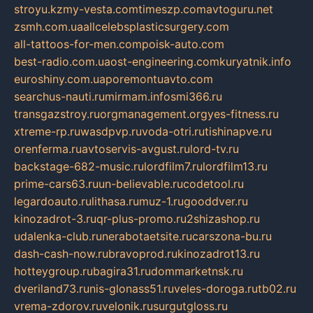
stroyu.kz
my-vesta.com
timeszp.com
avtoguru.net
zsmh.com.ua
allcelebsplasticsurgery.com
all-tattoos-for-men.com
poisk-auto.com
best-radio.com.ua
ost-engineering.com
kuryatnik.info
euroshiny.com.ua
poremontuavto.com
searchus-nauti.ru
mirmam.info
smi366.ru
transgazstroy.ru
orgmanagement.org
yes-fitness.ru
xtreme-rp.ru
wasdpvp.ru
voda-otri.ru
tishinapve.ru
orenferma.ru
avtoservis-avgust.ru
lord-tv.ru
backstage-682-music.ru
lordfilm7.ru
lordfilm13.ru
prime-cars63.ru
un-believable.ru
codetool.ru
legardoauto.ru
lithasa.ru
muz-1.ru
gooddver.ru
kinozadrot-3.ru
qr-plus-promo.ru
2shizashop.ru
udalenka-club.ru
nerabotaetsite.ru
carszona-bu.ru
dash-cash-now.ru
bravoprod.ru
kinozadrot13.ru
hotteygroup.ru
bagira31.ru
dommarketnsk.ru
dveriland73.ru
nis-glonass51.ru
veles-doroga.ru
tb02.ru
vrema-zdorov.ru
velonik.ru
surgutgloss.ru