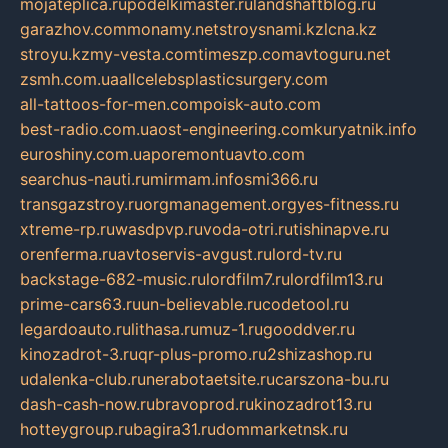
mojateplica.ru
podelkimaster.ru
landshaftblog.ru
garazhov.com
monamy.net
stroysnami.kz
lcna.kz
stroyu.kz
my-vesta.com
timeszp.com
avtoguru.net
zsmh.com.ua
allcelebsplasticsurgery.com
all-tattoos-for-men.com
poisk-auto.com
best-radio.com.ua
ost-engineering.com
kuryatnik.info
euroshiny.com.ua
poremontuavto.com
searchus-nauti.ru
mirmam.info
smi366.ru
transgazstroy.ru
orgmanagement.org
yes-fitness.ru
xtreme-rp.ru
wasdpvp.ru
voda-otri.ru
tishinapve.ru
orenferma.ru
avtoservis-avgust.ru
lord-tv.ru
backstage-682-music.ru
lordfilm7.ru
lordfilm13.ru
prime-cars63.ru
un-believable.ru
codetool.ru
legardoauto.ru
lithasa.ru
muz-1.ru
gooddver.ru
kinozadrot-3.ru
qr-plus-promo.ru
2shizashop.ru
udalenka-club.ru
nerabotaetsite.ru
carszona-bu.ru
dash-cash-now.ru
bravoprod.ru
kinozadrot13.ru
hotteygroup.ru
bagira31.ru
dommarketnsk.ru