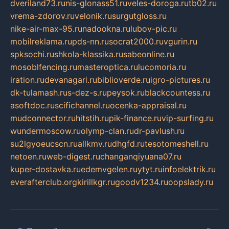
dveriland73.ru
nis-glonass51.ru
veles-doroga.ru
tb02.ru
vrema-zdorov.ru
velonik.ru
surgutgloss.ru
nike-air-max-95.ru
nadookna.ru
lubov-pic.ru
mobilreklama.ru
pds-nn.ru
socrat2000.ru
vgurin.ru
spksochi.ru
shkola-klassika.ru
sabeonline.ru
mosoblfencing.ru
masteroptica.ru
lucomoria.ru
iration.ru
devanagari.ru
biblioverde.ru
igro-pictures.ru
dk-tulamash.ru
s-dez-s.ru
peysok.ru
blackcountess.ru
asoftdoc.ru
scifichannel.ru
ocenka-appraisal.ru
mudconnector.ru
hitstih.ru
pik-finance.ru
vip-surfing.ru
wundermoscow.ru
olymp-clan.ru
dr-pavlush.ru
su2lgyoeucscn.ru
allkmv.ru
dhgfd.ru
tesotomeshell.ru
netoen.ru
web-digest.ru
changanqiyuana07.ru
kuper-dostavka.ru
edemvgelen.ru
ytyt.ru
infoelektrik.ru
everafterclub.org
kirillkgr.ru
goodv1234.ru
oopslady.ru