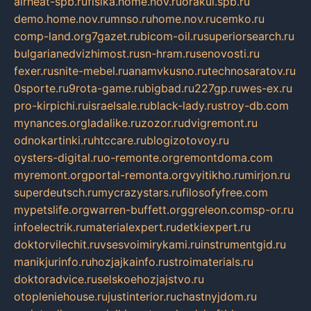
airheat-spb.ru
fisika.home.nov.ru
orakul.spb.ru
demo.home.nov.ru
mnso.ru
home.nov.ru
cemko.ru
comp-land.org
7gazet.ru
bicom-oil.ru
superiorsearch.ru
bulgarianedvizhimost.ru
sn-hram.ru
senovosti.ru
fexer.ru
snite-mebel.ru
anamvkusno.ru
technosaratov.ru
0sporte.ru
9rota-game.ru
bigbad.ru
227gp.ru
wes-ex.ru
pro-kirpichi.ru
israelsale.ru
black-lady.ru
stroy-db.com
mynances.org
ladalike.ru
zozor.ru
dvigremont.ru
odnokartinki.ru
htccare.ru
blogizotovoy.ru
oysters-digital.ru
o-remonte.org
remontdoma.com
myremont.org
portal-remonta.org
vyitikho.ru
mirjon.ru
superdeutsch.ru
mycrazystars.ru
filosofyfree.com
mypetslife.org
warren-buffett.org
greleon.com
sp-or.ru
infoelectrik.ru
materialexpert.ru
detkiexpert.ru
doktorvilechit.ru
vsesvoimirykami.ru
instrumentgid.ru
manikjurinfo.ru
hozjajkainfo.ru
stroimaterials.ru
doktoradvice.ru
selskoehozjajstvo.ru
otopleniehouse.ru
justinterior.ru
chastnyjdom.ru