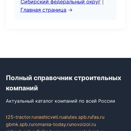
Сибирский федеральный округ
|
Главная страница
→
Полный справочник строительных
компаний
Актуальный каталог компаний по всей России
t25-tractor.ru
nashicveti.ru
alutex.spb.ru
fas.ru
gbmk.spb.ru
romania-today.ru
novoizol.ru