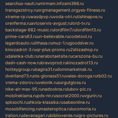
searchus-nauti.ru
mirmam.info
smi366.ru
transgazstroy.ru
orgmanagement.org
yes-fitness.ru
xtreme-rp.ru
wasdpvp.ru
voda-otri.ru
tishinapve.ru
orenferma.ru
avtoservis-avgust.ru
lord-tv.ru
backstage-682-music.ru
lordfilm7.ru
lordfilm13.ru
prime-cars63.ru
un-believable.ru
codetool.ru
legardoauto.ru
lithasa.ru
muz-1.ru
gooddver.ru
kinozadrot-3.ru
qr-plus-promo.ru
2shizashop.ru
udalenka-club.ru
nerabotaetsite.ru
carszona-bu.ru
dash-cash-now.ru
bravoprod.ru
kinozadrot13.ru
hotteygroup.ru
bagira31.ru
dommarketnsk.ru
dveriland73.ru
nis-glonass51.ru
veles-doroga.ru
tb02.ru
vrema-zdorov.ru
velonik.ru
surgutgloss.ru
nike-air-max-95.ru
nadookna.ru
lubov-pic.ru
mobilreklama.ru
pds-nn.ru
socrat2000.ru
vgurin.ru
spksochi.ru
shkola-klassika.ru
sabeonline.ru
mosoblfencing.ru
masteroptica.ru
lucomoria.ru
iration.ru
devanagari.ru
biblioverde.ru
igro-pictures.ru