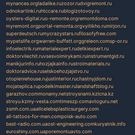
mynances.org
ladalike.ru
zozor.ru
dvigremont.ru
odnokartinki.ru
htccare.ru
blogizotovoy.ru
oysters-digital.ru
o-remonte.org
remontdoma.com
myremont.org
portal-remonta.org
vyitikho.ru
mirjon.ru
superdeutsch.ru
mycrazystars.ru
filosofyfree.com
mypetslife.org
warren-buffett.org
greleon.com
sp-or.ru
infoelectrik.ru
materialexpert.ru
detkiexpert.ru
doktorvilechit.ru
vsesvoimirykami.ru
instrumentgid.ru
manikjurinfo.ru
hozjajkainfo.ru
stroimaterials.ru
doktoradvice.ru
selskoehozjajstvo.ru
otopleniehouse.ru
justinterior.ru
chastnyjdom.ru
mojateplica.ru
podelkimaster.ru
landshaftblog.ru
garazhov.com
monamy.net
stroysnami.kz
lcna.kz
stroyu.kz
my-vesta.com
timeszp.com
avtoguru.net
zsmh.com.ua
allcelebsplasticsurgery.com
all-tattoos-for-men.com
poisk-auto.com
best-radio.com.ua
ost-engineering.com
kuryatnik.info
euroshiny.com.ua
poremontuavto.com