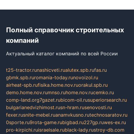
Полный справочник строительных
компаний
Актуальный каталог компаний по всей России
t25-tractor.ru
nashicveti.ru
alutex.spb.ru
fas.ru
gbmk.spb.ru
romania-today.ru
novoizol.ru
airheat-spb.ru
fisika.home.nov.ru
orakul.spb.ru
demo.home.nov.ru
mnso.ru
home.nov.ru
cemko.ru
comp-land.org
7gazet.ru
bicom-oil.ru
superiorsearch.ru
bulgarianedvizhimost.ru
sn-hram.ru
senovosti.ru
fexer.ru
snite-mebel.ru
anamvkusno.ru
technosaratov.ru
0sporte.ru
9rota-game.ru
bigbad.ru
227gp.ru
wes-ex.ru
pro-kirpichi.ru
israelsale.ru
black-lady.ru
stroy-db.com