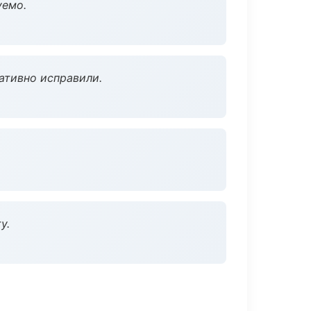
уемо.
ативно исправили.
у.