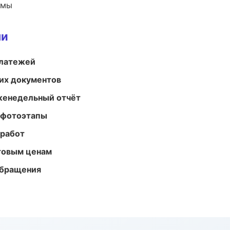
емы
ми
платежей
их документов
женедельный отчёт
 фотоэтапы
 работ
птовым ценам
обращения