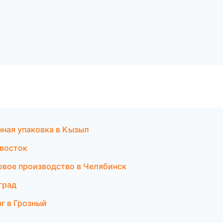
ная упаковка в Кызыл
ивосток
овое производство в Челябинск
град
г в Грозный