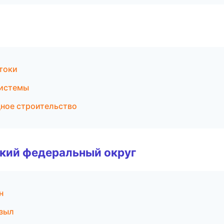
токи
системы
дное строительство
ский федеральный округ
н
зыл