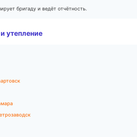
ирует бригаду и ведёт отчётность.
и утепление
вартовск
амара
етрозаводск