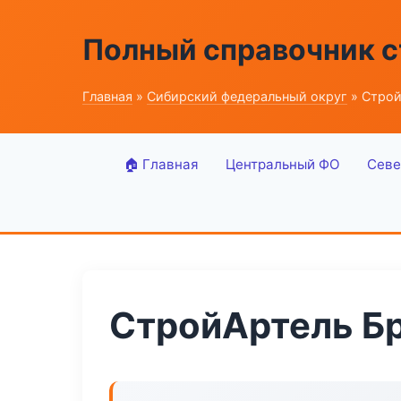
Полный справочник 
Главная
»
Сибирский федеральный округ
» Строй
🏠 Главная
Центральный ФО
Севе
СтройАртель Б