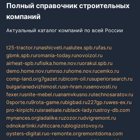
Полный справочник строительных
компаний
Актуальный каталог компаний по всей России
t25-tractor.ru
nashicveti.ru
alutex.spb.ru
fas.ru
gbmk.spb.ru
romania-today.ru
novoizol.ru
airheat-spb.ru
fisika.home.nov.ru
orakul.spb.ru
demo.home.nov.ru
mnso.ru
home.nov.ru
cemko.ru
comp-land.org
7gazet.ru
bicom-oil.ru
superiorsearch.ru
bulgarianedvizhimost.ru
sn-hram.ru
senovosti.ru
fexer.ru
snite-mebel.ru
anamvkusno.ru
technosaratov.ru
0sporte.ru
9rota-game.ru
bigbad.ru
227gp.ru
wes-ex.ru
pro-kirpichi.ru
israelsale.ru
black-lady.ru
stroy-db.com
mynances.org
ladalike.ru
zozor.ru
dvigremont.ru
odnokartinki.ru
htccare.ru
blogizotovoy.ru
oysters-digital.ru
o-remonte.org
remontdoma.com