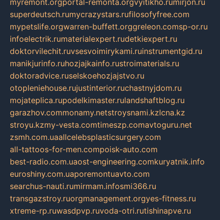
myremont.org
portal-remonta.org
vyitikho.ru
mirjon.ru
superdeutsch.ru
mycrazystars.ru
filosofyfree.com
mypetslife.org
warren-buffett.org
greleon.com
sp-or.ru
infoelectrik.ru
materialexpert.ru
detkiexpert.ru
doktorvilechit.ru
vsesvoimirykami.ru
instrumentgid.ru
manikjurinfo.ru
hozjajkainfo.ru
stroimaterials.ru
doktoradvice.ru
selskoehozjajstvo.ru
otopleniehouse.ru
justinterior.ru
chastnyjdom.ru
mojateplica.ru
podelkimaster.ru
landshaftblog.ru
garazhov.com
monamy.net
stroysnami.kz
lcna.kz
stroyu.kz
my-vesta.com
timeszp.com
avtoguru.net
zsmh.com.ua
allcelebsplasticsurgery.com
all-tattoos-for-men.com
poisk-auto.com
best-radio.com.ua
ost-engineering.com
kuryatnik.info
euroshiny.com.ua
poremontuavto.com
searchus-nauti.ru
mirmam.info
smi366.ru
transgazstroy.ru
orgmanagement.org
yes-fitness.ru
xtreme-rp.ru
wasdpvp.ru
voda-otri.ru
tishinapve.ru