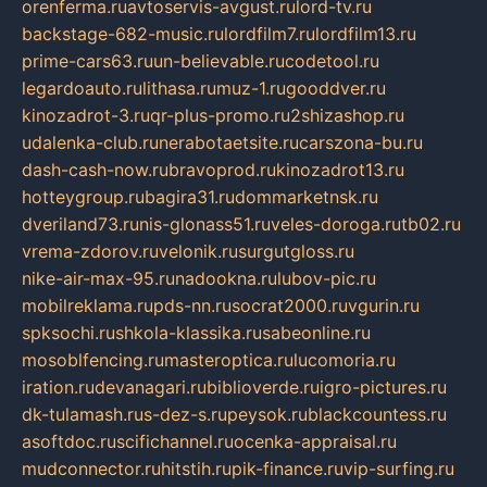
orenferma.ru
avtoservis-avgust.ru
lord-tv.ru
backstage-682-music.ru
lordfilm7.ru
lordfilm13.ru
prime-cars63.ru
un-believable.ru
codetool.ru
legardoauto.ru
lithasa.ru
muz-1.ru
gooddver.ru
kinozadrot-3.ru
qr-plus-promo.ru
2shizashop.ru
udalenka-club.ru
nerabotaetsite.ru
carszona-bu.ru
dash-cash-now.ru
bravoprod.ru
kinozadrot13.ru
hotteygroup.ru
bagira31.ru
dommarketnsk.ru
dveriland73.ru
nis-glonass51.ru
veles-doroga.ru
tb02.ru
vrema-zdorov.ru
velonik.ru
surgutgloss.ru
nike-air-max-95.ru
nadookna.ru
lubov-pic.ru
mobilreklama.ru
pds-nn.ru
socrat2000.ru
vgurin.ru
spksochi.ru
shkola-klassika.ru
sabeonline.ru
mosoblfencing.ru
masteroptica.ru
lucomoria.ru
iration.ru
devanagari.ru
biblioverde.ru
igro-pictures.ru
dk-tulamash.ru
s-dez-s.ru
peysok.ru
blackcountess.ru
asoftdoc.ru
scifichannel.ru
ocenka-appraisal.ru
mudconnector.ru
hitstih.ru
pik-finance.ru
vip-surfing.ru