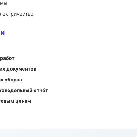
емы
электричество
ми
 работ
их документов
ая уборка
женедельный отчёт
птовым ценам