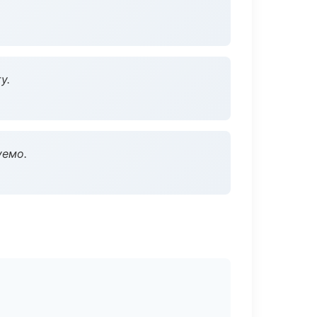
у.
уемо.