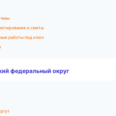
темы
ектирование и сметы
ные работы под ключ
и
ский федеральный округ
ргут