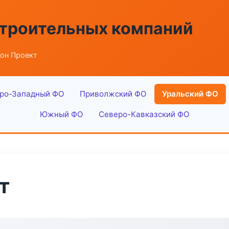
строительных компаний
тон Проект
ро-Западный ФО
Приволжский ФО
Уральский ФО
Южный ФО
Северо-Кавказский ФО
т