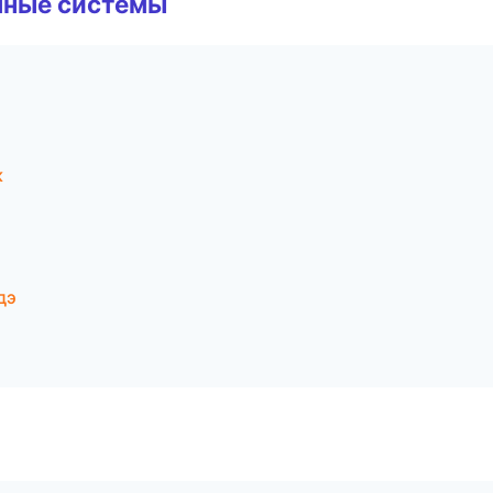
чные системы
к
дэ