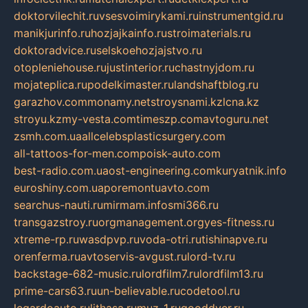
doktorvilechit.ru
vsesvoimirykami.ru
instrumentgid.ru
manikjurinfo.ru
hozjajkainfo.ru
stroimaterials.ru
doktoradvice.ru
selskoehozjajstvo.ru
otopleniehouse.ru
justinterior.ru
chastnyjdom.ru
mojateplica.ru
podelkimaster.ru
landshaftblog.ru
garazhov.com
monamy.net
stroysnami.kz
lcna.kz
stroyu.kz
my-vesta.com
timeszp.com
avtoguru.net
zsmh.com.ua
allcelebsplasticsurgery.com
all-tattoos-for-men.com
poisk-auto.com
best-radio.com.ua
ost-engineering.com
kuryatnik.info
euroshiny.com.ua
poremontuavto.com
searchus-nauti.ru
mirmam.info
smi366.ru
transgazstroy.ru
orgmanagement.org
yes-fitness.ru
xtreme-rp.ru
wasdpvp.ru
voda-otri.ru
tishinapve.ru
orenferma.ru
avtoservis-avgust.ru
lord-tv.ru
backstage-682-music.ru
lordfilm7.ru
lordfilm13.ru
prime-cars63.ru
un-believable.ru
codetool.ru