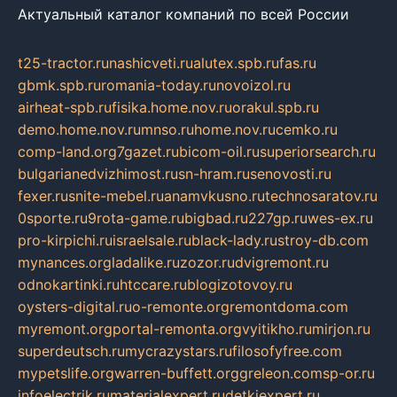
Актуальный каталог компаний по всей России
t25-tractor.ru
nashicveti.ru
alutex.spb.ru
fas.ru
gbmk.spb.ru
romania-today.ru
novoizol.ru
airheat-spb.ru
fisika.home.nov.ru
orakul.spb.ru
demo.home.nov.ru
mnso.ru
home.nov.ru
cemko.ru
comp-land.org
7gazet.ru
bicom-oil.ru
superiorsearch.ru
bulgarianedvizhimost.ru
sn-hram.ru
senovosti.ru
fexer.ru
snite-mebel.ru
anamvkusno.ru
technosaratov.ru
0sporte.ru
9rota-game.ru
bigbad.ru
227gp.ru
wes-ex.ru
pro-kirpichi.ru
israelsale.ru
black-lady.ru
stroy-db.com
mynances.org
ladalike.ru
zozor.ru
dvigremont.ru
odnokartinki.ru
htccare.ru
blogizotovoy.ru
oysters-digital.ru
o-remonte.org
remontdoma.com
myremont.org
portal-remonta.org
vyitikho.ru
mirjon.ru
superdeutsch.ru
mycrazystars.ru
filosofyfree.com
mypetslife.org
warren-buffett.org
greleon.com
sp-or.ru
infoelectrik.ru
materialexpert.ru
detkiexpert.ru