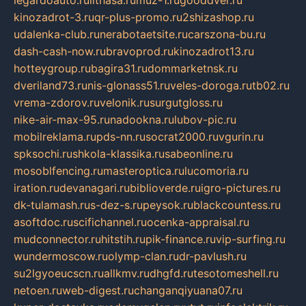
legardoauto.ru
lithasa.ru
muz-1.ru
gooddver.ru
kinozadrot-3.ru
qr-plus-promo.ru
2shizashop.ru
udalenka-club.ru
nerabotaetsite.ru
carszona-bu.ru
dash-cash-now.ru
bravoprod.ru
kinozadrot13.ru
hotteygroup.ru
bagira31.ru
dommarketnsk.ru
dveriland73.ru
nis-glonass51.ru
veles-doroga.ru
tb02.ru
vrema-zdorov.ru
velonik.ru
surgutgloss.ru
nike-air-max-95.ru
nadookna.ru
lubov-pic.ru
mobilreklama.ru
pds-nn.ru
socrat2000.ru
vgurin.ru
spksochi.ru
shkola-klassika.ru
sabeonline.ru
mosoblfencing.ru
masteroptica.ru
lucomoria.ru
iration.ru
devanagari.ru
biblioverde.ru
igro-pictures.ru
dk-tulamash.ru
s-dez-s.ru
peysok.ru
blackcountess.ru
asoftdoc.ru
scifichannel.ru
ocenka-appraisal.ru
mudconnector.ru
hitstih.ru
pik-finance.ru
vip-surfing.ru
wundermoscow.ru
olymp-clan.ru
dr-pavlush.ru
su2lgyoeucscn.ru
allkmv.ru
dhgfd.ru
tesotomeshell.ru
netoen.ru
web-digest.ru
changanqiyuana07.ru