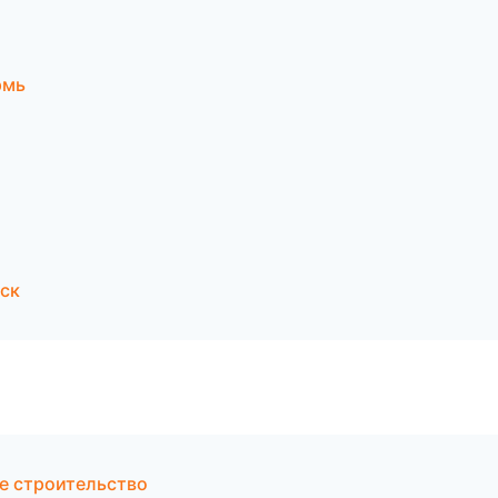
рмь
ск
е строительство