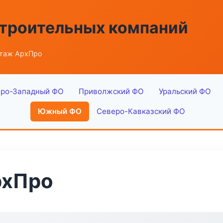
строительных компаний
таж АрхПро
ро-Западный ФО
Приволжский ФО
Уральский ФО
Южный ФО
Северо-Кавказский ФО
рхПро