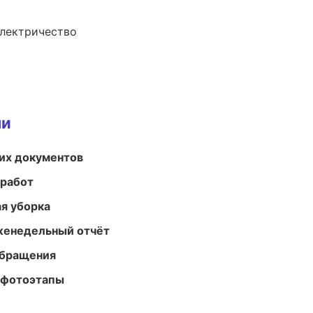
электричество
ми
их документов
 работ
ая уборка
женедельный отчёт
обращения
 фотоэтапы