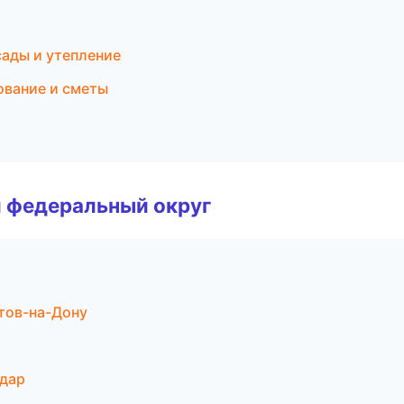
сады и утепление
ование и сметы
 федеральный округ
тов-на-Дону
одар