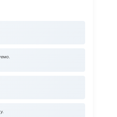
уемо.
у.