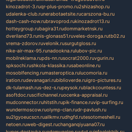
kinozadrot-3.ru
qr-plus-promo.ru
2shizashop.ru
udalenka-club.ru
nerabotaetsite.ru
carszona-bu.ru
dash-cash-now.ru
bravoprod.ru
kinozadrot13.ru
hotteygroup.ru
bagira31.ru
dommarketnsk.ru
dveriland73.ru
nis-glonass51.ru
veles-doroga.ru
tb02.ru
vrema-zdorov.ru
velonik.ru
surgutgloss.ru
nike-air-max-95.ru
nadookna.ru
lubov-pic.ru
mobilreklama.ru
pds-nn.ru
socrat2000.ru
vgurin.ru
spksochi.ru
shkola-klassika.ru
sabeonline.ru
mosoblfencing.ru
masteroptica.ru
lucomoria.ru
iration.ru
devanagari.ru
biblioverde.ru
igro-pictures.ru
dk-tulamash.ru
s-dez-s.ru
peysok.ru
blackcountess.ru
asoftdoc.ru
scifichannel.ru
ocenka-appraisal.ru
mudconnector.ru
hitstih.ru
pik-finance.ru
vip-surfing.ru
wundermoscow.ru
olymp-clan.ru
dr-pavlush.ru
su2lgyoeucscn.ru
allkmv.ru
dhgfd.ru
tesotomeshell.ru
netoen.ru
web-digest.ru
changanqiyuana07.ru
kuper-dostavka.ru
edemvgelen.ru
ytyt.ru
infoelektrik.ru