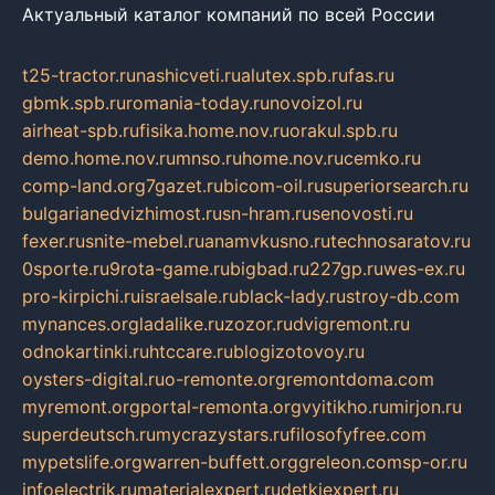
Актуальный каталог компаний по всей России
t25-tractor.ru
nashicveti.ru
alutex.spb.ru
fas.ru
gbmk.spb.ru
romania-today.ru
novoizol.ru
airheat-spb.ru
fisika.home.nov.ru
orakul.spb.ru
demo.home.nov.ru
mnso.ru
home.nov.ru
cemko.ru
comp-land.org
7gazet.ru
bicom-oil.ru
superiorsearch.ru
bulgarianedvizhimost.ru
sn-hram.ru
senovosti.ru
fexer.ru
snite-mebel.ru
anamvkusno.ru
technosaratov.ru
0sporte.ru
9rota-game.ru
bigbad.ru
227gp.ru
wes-ex.ru
pro-kirpichi.ru
israelsale.ru
black-lady.ru
stroy-db.com
mynances.org
ladalike.ru
zozor.ru
dvigremont.ru
odnokartinki.ru
htccare.ru
blogizotovoy.ru
oysters-digital.ru
o-remonte.org
remontdoma.com
myremont.org
portal-remonta.org
vyitikho.ru
mirjon.ru
superdeutsch.ru
mycrazystars.ru
filosofyfree.com
mypetslife.org
warren-buffett.org
greleon.com
sp-or.ru
infoelectrik.ru
materialexpert.ru
detkiexpert.ru