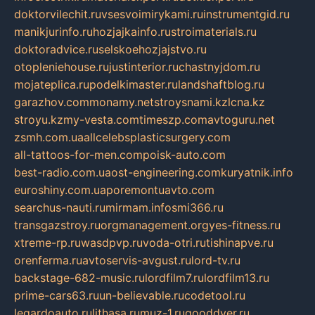
doktorvilechit.ru
vsesvoimirykami.ru
instrumentgid.ru
manikjurinfo.ru
hozjajkainfo.ru
stroimaterials.ru
doktoradvice.ru
selskoehozjajstvo.ru
otopleniehouse.ru
justinterior.ru
chastnyjdom.ru
mojateplica.ru
podelkimaster.ru
landshaftblog.ru
garazhov.com
monamy.net
stroysnami.kz
lcna.kz
stroyu.kz
my-vesta.com
timeszp.com
avtoguru.net
zsmh.com.ua
allcelebsplasticsurgery.com
all-tattoos-for-men.com
poisk-auto.com
best-radio.com.ua
ost-engineering.com
kuryatnik.info
euroshiny.com.ua
poremontuavto.com
searchus-nauti.ru
mirmam.info
smi366.ru
transgazstroy.ru
orgmanagement.org
yes-fitness.ru
xtreme-rp.ru
wasdpvp.ru
voda-otri.ru
tishinapve.ru
orenferma.ru
avtoservis-avgust.ru
lord-tv.ru
backstage-682-music.ru
lordfilm7.ru
lordfilm13.ru
prime-cars63.ru
un-believable.ru
codetool.ru
legardoauto.ru
lithasa.ru
muz-1.ru
gooddver.ru