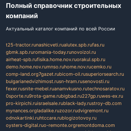
Полный справочник строительных
компаний
Актуальный каталог компаний по всей России
t25-tractor.ru
nashicveti.ru
alutex.spb.ru
fas.ru
gbmk.spb.ru
romania-today.ru
novoizol.ru
airheat-spb.ru
fisika.home.nov.ru
orakul.spb.ru
demo.home.nov.ru
mnso.ru
home.nov.ru
cemko.ru
comp-land.org
7gazet.ru
bicom-oil.ru
superiorsearch.ru
bulgarianedvizhimost.ru
sn-hram.ru
senovosti.ru
fexer.ru
snite-mebel.ru
anamvkusno.ru
technosaratov.ru
0sporte.ru
9rota-game.ru
bigbad.ru
227gp.ru
wes-ex.ru
pro-kirpichi.ru
israelsale.ru
black-lady.ru
stroy-db.com
mynances.org
ladalike.ru
zozor.ru
dvigremont.ru
odnokartinki.ru
htccare.ru
blogizotovoy.ru
oysters-digital.ru
o-remonte.org
remontdoma.com