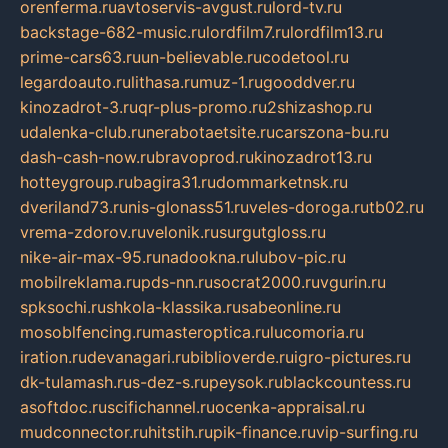
orenferma.ru
avtoservis-avgust.ru
lord-tv.ru
backstage-682-music.ru
lordfilm7.ru
lordfilm13.ru
prime-cars63.ru
un-believable.ru
codetool.ru
legardoauto.ru
lithasa.ru
muz-1.ru
gooddver.ru
kinozadrot-3.ru
qr-plus-promo.ru
2shizashop.ru
udalenka-club.ru
nerabotaetsite.ru
carszona-bu.ru
dash-cash-now.ru
bravoprod.ru
kinozadrot13.ru
hotteygroup.ru
bagira31.ru
dommarketnsk.ru
dveriland73.ru
nis-glonass51.ru
veles-doroga.ru
tb02.ru
vrema-zdorov.ru
velonik.ru
surgutgloss.ru
nike-air-max-95.ru
nadookna.ru
lubov-pic.ru
mobilreklama.ru
pds-nn.ru
socrat2000.ru
vgurin.ru
spksochi.ru
shkola-klassika.ru
sabeonline.ru
mosoblfencing.ru
masteroptica.ru
lucomoria.ru
iration.ru
devanagari.ru
biblioverde.ru
igro-pictures.ru
dk-tulamash.ru
s-dez-s.ru
peysok.ru
blackcountess.ru
asoftdoc.ru
scifichannel.ru
ocenka-appraisal.ru
mudconnector.ru
hitstih.ru
pik-finance.ru
vip-surfing.ru