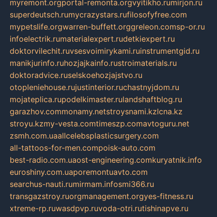
myremont.org
portal-remonta.org
vyitikho.ru
mirjon.ru
superdeutsch.ru
mycrazystars.ru
filosofyfree.com
mypetslife.org
warren-buffett.org
greleon.com
sp-or.ru
infoelectrik.ru
materialexpert.ru
detkiexpert.ru
doktorvilechit.ru
vsesvoimirykami.ru
instrumentgid.ru
manikjurinfo.ru
hozjajkainfo.ru
stroimaterials.ru
doktoradvice.ru
selskoehozjajstvo.ru
otopleniehouse.ru
justinterior.ru
chastnyjdom.ru
mojateplica.ru
podelkimaster.ru
landshaftblog.ru
garazhov.com
monamy.net
stroysnami.kz
lcna.kz
stroyu.kz
my-vesta.com
timeszp.com
avtoguru.net
zsmh.com.ua
allcelebsplasticsurgery.com
all-tattoos-for-men.com
poisk-auto.com
best-radio.com.ua
ost-engineering.com
kuryatnik.info
euroshiny.com.ua
poremontuavto.com
searchus-nauti.ru
mirmam.info
smi366.ru
transgazstroy.ru
orgmanagement.org
yes-fitness.ru
xtreme-rp.ru
wasdpvp.ru
voda-otri.ru
tishinapve.ru