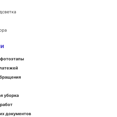
одсветка
ора
ми
 фотоэтапы
платежей
обращения
ая уборка
 работ
их документов