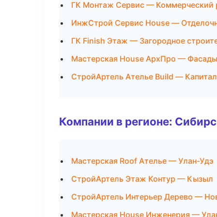
ГК Монтаж Сервис — Коммерческий 
ИнжСтрой Сервис House — Отделочн
ГК Finish Этаж — Загородное строит
Мастерская House АрхПро — Фасады
СтройАртель Ателье Build — Капита
Компании в регионе: Сибир
Мастерская Roof Ателье — Улан-Удэ
СтройАртель Этаж Контур — Кызыл
СтройАртель Интерьер Дерево — Но
Мастерская House Инженерия — Ула