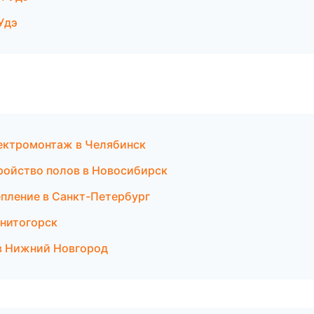
Удэ
ектромонтаж в Челябинск
ройство полов в Новосибирск
епление в Санкт-Петербург
гнитогорск
в Нижний Новгород