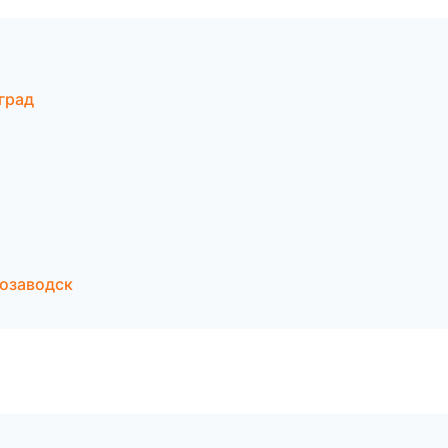
град
озаводск