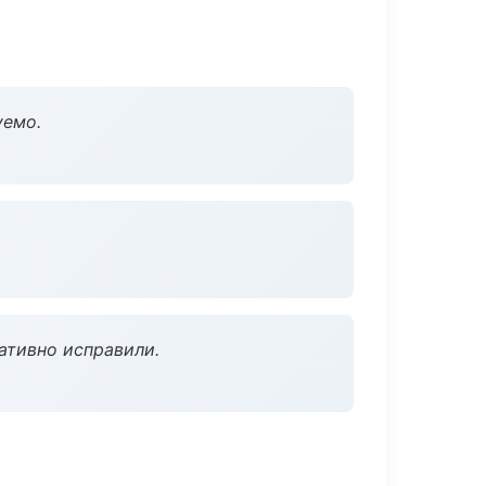
уемо.
ативно исправили.