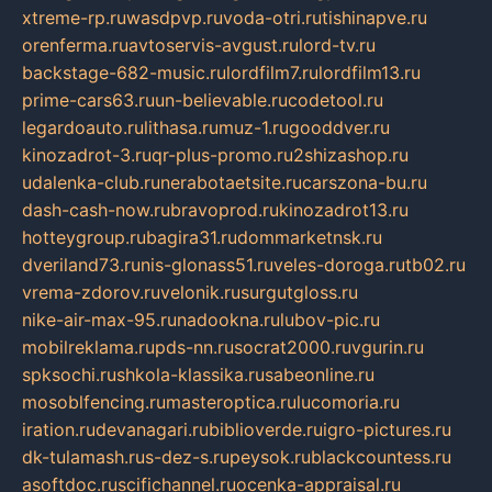
xtreme-rp.ru
wasdpvp.ru
voda-otri.ru
tishinapve.ru
orenferma.ru
avtoservis-avgust.ru
lord-tv.ru
backstage-682-music.ru
lordfilm7.ru
lordfilm13.ru
prime-cars63.ru
un-believable.ru
codetool.ru
legardoauto.ru
lithasa.ru
muz-1.ru
gooddver.ru
kinozadrot-3.ru
qr-plus-promo.ru
2shizashop.ru
udalenka-club.ru
nerabotaetsite.ru
carszona-bu.ru
dash-cash-now.ru
bravoprod.ru
kinozadrot13.ru
hotteygroup.ru
bagira31.ru
dommarketnsk.ru
dveriland73.ru
nis-glonass51.ru
veles-doroga.ru
tb02.ru
vrema-zdorov.ru
velonik.ru
surgutgloss.ru
nike-air-max-95.ru
nadookna.ru
lubov-pic.ru
mobilreklama.ru
pds-nn.ru
socrat2000.ru
vgurin.ru
spksochi.ru
shkola-klassika.ru
sabeonline.ru
mosoblfencing.ru
masteroptica.ru
lucomoria.ru
iration.ru
devanagari.ru
biblioverde.ru
igro-pictures.ru
dk-tulamash.ru
s-dez-s.ru
peysok.ru
blackcountess.ru
asoftdoc.ru
scifichannel.ru
ocenka-appraisal.ru