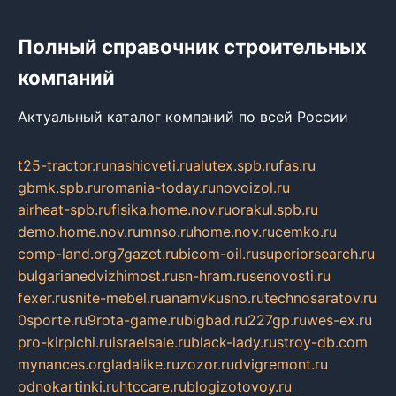
Полный справочник строительных
компаний
Актуальный каталог компаний по всей России
t25-tractor.ru
nashicveti.ru
alutex.spb.ru
fas.ru
gbmk.spb.ru
romania-today.ru
novoizol.ru
airheat-spb.ru
fisika.home.nov.ru
orakul.spb.ru
demo.home.nov.ru
mnso.ru
home.nov.ru
cemko.ru
comp-land.org
7gazet.ru
bicom-oil.ru
superiorsearch.ru
bulgarianedvizhimost.ru
sn-hram.ru
senovosti.ru
fexer.ru
snite-mebel.ru
anamvkusno.ru
technosaratov.ru
0sporte.ru
9rota-game.ru
bigbad.ru
227gp.ru
wes-ex.ru
pro-kirpichi.ru
israelsale.ru
black-lady.ru
stroy-db.com
mynances.org
ladalike.ru
zozor.ru
dvigremont.ru
odnokartinki.ru
htccare.ru
blogizotovoy.ru